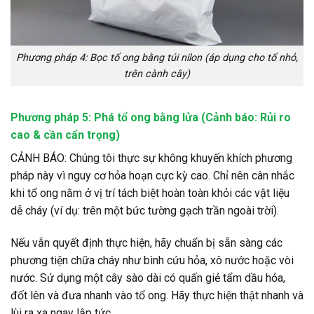
Phương pháp 4: Bọc tổ ong bằng túi nilon (áp dụng cho tổ nhỏ,
trên cành cây)
Phương pháp 5: Phá tổ ong bằng lửa (Cảnh báo: Rủi ro
cao & cần cẩn trọng)
CẢNH BÁO:
Chúng tôi thực sự không khuyến khích phương
pháp này vì nguy cơ hỏa hoạn cực kỳ cao. Chỉ nên cân nhắc
khi tổ ong nằm ở vị trí tách biệt hoàn toàn khỏi các vật liệu
dễ cháy (ví dụ: trên một bức tường gạch trần ngoài trời).
Nếu vẫn quyết định thực hiện, hãy chuẩn bị sẵn sàng các
phương tiện chữa cháy như bình cứu hỏa, xô nước hoặc vòi
nước. Sử dụng một cây sào dài có quấn giẻ tẩm dầu hỏa,
đốt lên và đưa nhanh vào tổ ong. Hãy thực hiện thật nhanh và
lùi ra xa ngay lập tức.