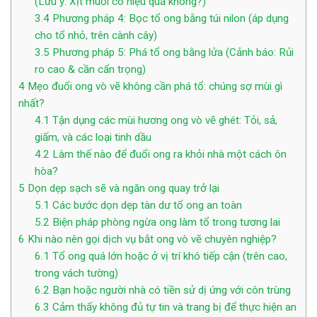
(Lưu ý: Xịt muỗi có hiệu quả không?)
3.4
Phương pháp 4: Bọc tổ ong bằng túi nilon (áp dụng
cho tổ nhỏ, trên cành cây)
3.5
Phương pháp 5: Phá tổ ong bằng lửa (Cảnh báo: Rủi
ro cao & cần cẩn trọng)
4
Mẹo đuổi ong vò vẽ không cần phá tổ: chúng sợ mùi gì
nhất?
4.1
Tận dụng các mùi hương ong vò vẽ ghét: Tỏi, sả,
giấm, và các loại tinh dầu
4.2
Làm thế nào để đuổi ong ra khỏi nhà một cách ôn
hòa?
5
Dọn dẹp sạch sẽ và ngăn ong quay trở lại
5.1
Các bước dọn dẹp tàn dư tổ ong an toàn
5.2
Biện pháp phòng ngừa ong làm tổ trong tương lai
6
Khi nào nên gọi dịch vụ bắt ong vò vẽ chuyên nghiệp?
6.1
Tổ ong quá lớn hoặc ở vị trí khó tiếp cận (trên cao,
trong vách tường)
6.2
Bạn hoặc người nhà có tiền sử dị ứng với côn trùng
6.3
Cảm thấy không đủ tự tin và trang bị để thực hiện an