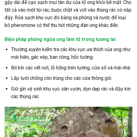
gậy dài để cạo sạch mọi tàn dư của tổ ong khỏi bề mặt. Cho
tất cả vào một túi rác, buộc chặt và vứt vào thùng rác có nắp
đậy. Rửa sạch khu vực đó bằng xà phòng và nước để loại
bỏ pheromone có thể thu hút những đàn ong khác đến.
Biện pháp phòng ngừa ong làm tổ trong tương lai
Thường xuyên kiểm tra các khu vực ưa thích của ong như
mái hiên, gác xép, ban công, hốc tường.
Bịt kín các vết nứt, lỗ hổng trên tường, cửa sổ và mái nhà.
Lắp lưới chống côn trùng cho các cửa thông gió.
Giữ gìn vệ sinh khu vực sân vườn, dọn dẹp rác và đậy kín
các thùng rác.