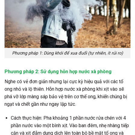
Phương pháp 1: Dùng khói để xua đuổi (tự nhiên, ít rủi ro)
Phương pháp 2: Sử dụng hỗn hợp nước xà phòng
Nghe có vẻ đơn giản nhưng lại cực kỳ hiệu quả với các tổ
ong nhỏ và lộ thiên. Hỗn hợp nước xà phòng khi xịt vào sẽ
phá vỡ lớp màng sáp bảo vệ trên cơ thể ong, khiến chúng bị
ngạt và chết gần như ngay lập tức.
Cách thực hiện:
Pha khoảng 1 phần nước rửa chén với 4
phần nước vào một bình xịt. Vào ban đêm, nhẹ nhàng tiếp
cận và xịt đẫm dung dịch lên toàn bộ bề mặt tổ ong và