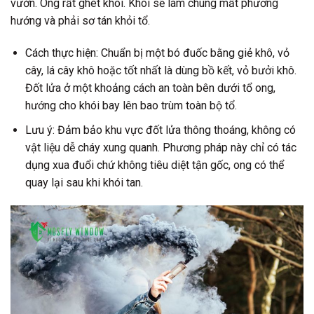
vườn. Ong rất ghét khói. Khói sẽ làm chúng mất phương
hướng và phải sơ tán khỏi tổ.
Cách thực hiện:
Chuẩn bị một bó đuốc bằng giẻ khô, vỏ
cây, lá cây khô hoặc tốt nhất là dùng bồ kết, vỏ bưởi khô.
Đốt lửa ở một khoảng cách an toàn bên dưới tổ ong,
hướng cho khói bay lên bao trùm toàn bộ tổ.
Lưu ý:
Đảm bảo khu vực đốt lửa thông thoáng, không có
vật liệu dễ cháy xung quanh. Phương pháp này chỉ có tác
dụng xua đuổi chứ không tiêu diệt tận gốc, ong có thể
quay lại sau khi khói tan.