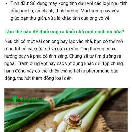
Tinh dầu:
Sử dụng máy xông tinh dầu với các loại như tinh
dầu bạc hà, sả chanh, đinh hương. Mùi hương này vừa
giúp bạn thư giãn, vừa là khắc tinh của ong vò vẽ.
Làm thế nào để đuổi ong ra khỏi nhà một cách ôn hòa?
Nếu chỉ có một vài con ong bay lạc vào nhà, bạn có thể mở
rộng tất cả các cửa sổ và cửa ra vào. Ong thường có xu
hướng bay về phía có ánh sáng. Chúng sẽ tự tìm đường ra
ngoài. Tránh dùng vợt hay các vật dụng khác để đập chúng,
hành động này có thể khiến chúng tiết ra pheromone báo
động, thu hút thêm đồng loại đến.