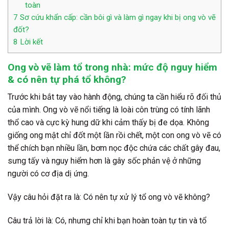
toàn
7
Sơ cứu khẩn cấp: cần bôi gì và làm gì ngay khi bị ong vò vẽ
đốt?
8
Lời kết
Ong vò vẽ làm tổ trong nhà: mức độ nguy hiểm
& có nên tự phá tổ không?
Trước khi bắt tay vào hành động, chúng ta cần hiểu rõ đối thủ
của mình. Ong vò vẽ nổi tiếng là loài côn trùng có tính lãnh
thổ cao và cực kỳ hung dữ khi cảm thấy bị đe dọa. Không
giống ong mật chỉ đốt một lần rồi chết, một con ong vò vẽ có
thể chích bạn nhiều lần, bơm nọc độc chứa các chất gây đau,
sưng tấy và nguy hiểm hơn là gây sốc phản vệ ở những
người có cơ địa dị ứng.
Vậy câu hỏi đặt ra là:
Có nên tự xử lý tổ ong vò vẽ không?
Câu trả lời là:
Có, nhưng chỉ khi bạn hoàn toàn tự tin và tổ