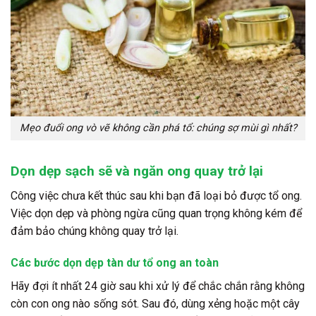
Mẹo đuổi ong vò vẽ không cần phá tổ: chúng sợ mùi gì nhất?
Dọn dẹp sạch sẽ và ngăn ong quay trở lại
Công việc chưa kết thúc sau khi bạn đã loại bỏ được tổ ong.
Việc dọn dẹp và phòng ngừa cũng quan trọng không kém để
đảm bảo chúng không quay trở lại.
Các bước dọn dẹp tàn dư tổ ong an toàn
Hãy đợi ít nhất 24 giờ sau khi xử lý để chắc chắn rằng không
còn con ong nào sống sót. Sau đó, dùng xẻng hoặc một cây