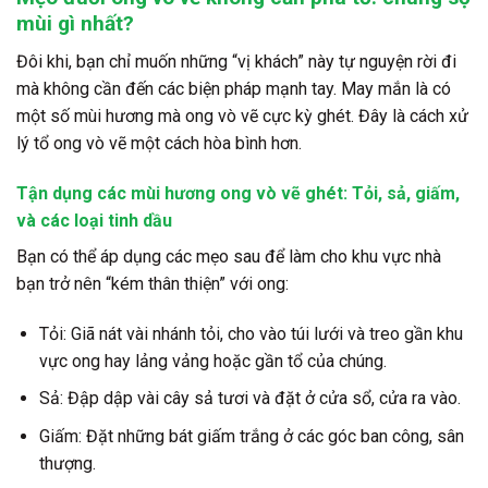
mùi gì nhất?
Đôi khi, bạn chỉ muốn những “vị khách” này tự nguyện rời đi
mà không cần đến các biện pháp mạnh tay. May mắn là có
một số mùi hương mà ong vò vẽ cực kỳ ghét. Đây là cách xử
lý tổ ong vò vẽ một cách hòa bình hơn.
Tận dụng các mùi hương ong vò vẽ ghét: Tỏi, sả, giấm,
và các loại tinh dầu
Bạn có thể áp dụng các mẹo sau để làm cho khu vực nhà
bạn trở nên “kém thân thiện” với ong:
Tỏi:
Giã nát vài nhánh tỏi, cho vào túi lưới và treo gần khu
vực ong hay lảng vảng hoặc gần tổ của chúng.
Sả:
Đập dập vài cây sả tươi và đặt ở cửa sổ, cửa ra vào.
Giấm:
Đặt những bát giấm trắng ở các góc ban công, sân
thượng.