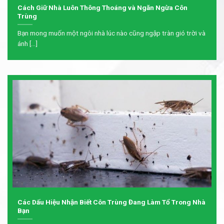
Cách Giữ Nhà Luôn Thông Thoáng và Ngăn Ngừa Côn
Trùng
Bạn mong muốn một ngôi nhà lúc nào cũng ngập tràn gió trời và
ánh [...]
Các Dấu Hiệu Nhận Biết Côn Trùng Đang Làm Tổ Trong Nhà
Bạn