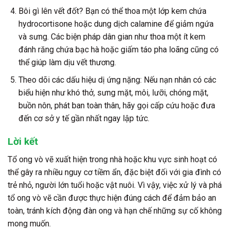
Bôi gì lên vết đốt?
Bạn có thể thoa một lớp kem chứa
hydrocortisone hoặc dung dịch calamine để giảm ngứa
và sưng. Các biện pháp dân gian như thoa một ít kem
đánh răng chứa bạc hà hoặc giấm táo pha loãng cũng có
thể giúp làm dịu vết thương.
Theo dõi các dấu hiệu dị ứng nặng:
Nếu nạn nhân có các
biểu hiện như khó thở, sưng mặt, môi, lưỡi, chóng mặt,
buồn nôn, phát ban toàn thân, hãy gọi cấp cứu hoặc đưa
đến cơ sở y tế gần nhất ngay lập tức.
Lời kết
Tổ ong vò vẽ xuất hiện trong nhà hoặc khu vực sinh hoạt có
thể gây ra nhiều nguy cơ tiềm ẩn, đặc biệt đối với gia đình có
trẻ nhỏ, người lớn tuổi hoặc vật nuôi. Vì vậy, việc xử lý và phá
tổ ong vò vẽ cần được thực hiện đúng cách để đảm bảo an
toàn, tránh kích động đàn ong và hạn chế những sự cố không
mong muốn.