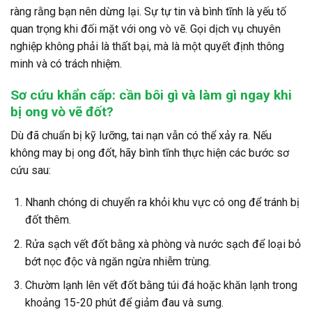
ràng rằng bạn nên dừng lại. Sự tự tin và bình tĩnh là yếu tố
quan trọng khi đối mặt với ong vò vẽ. Gọi dịch vụ chuyên
nghiệp không phải là thất bại, mà là một quyết định thông
minh và có trách nhiệm.
Sơ cứu khẩn cấp: cần bôi gì và làm gì ngay khi
bị ong vò vẽ đốt?
Dù đã chuẩn bị kỹ lưỡng, tai nạn vẫn có thể xảy ra. Nếu
không may bị ong đốt, hãy bình tĩnh thực hiện các bước sơ
cứu sau:
Nhanh chóng di chuyển ra khỏi khu vực có ong
để tránh bị
đốt thêm.
Rửa sạch vết đốt
bằng xà phòng và nước sạch để loại bỏ
bớt nọc độc và ngăn ngừa nhiễm trùng.
Chườm lạnh
lên vết đốt bằng túi đá hoặc khăn lạnh trong
khoảng 15-20 phút để giảm đau và sưng.