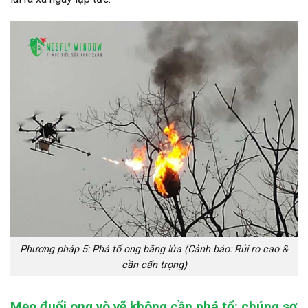
Phương pháp 5: Phá tổ ong bằng lửa (Cảnh báo: Rủi ro cao &
cần cẩn trọng)
Mẹo đuổi ong vò vẽ không cần phá tổ: chúng sợ