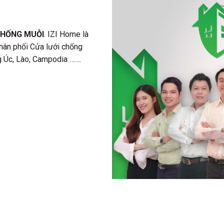
CHỐNG MUỖI
. IZI Home là
phân phối Cửa lưới chống
ng Úc, Lào, Campodia …….