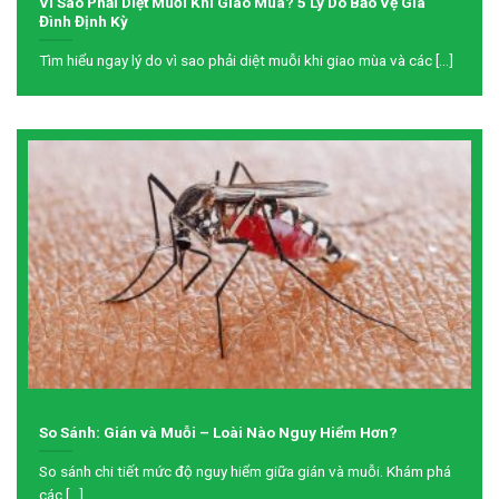
Vì Sao Phải Diệt Muỗi Khi Giao Mùa? 5 Lý Do Bảo Vệ Gia
Đình Định Kỳ
Tìm hiểu ngay lý do vì sao phải diệt muỗi khi giao mùa và các [...]
So Sánh: Gián và Muỗi – Loài Nào Nguy Hiểm Hơn?
So sánh chi tiết mức độ nguy hiểm giữa gián và muỗi. Khám phá
các [...]