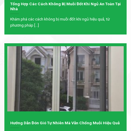
Tổng Hợp Các Cách Không Bị Muỗi Đốt Khi Ngủ An Toàn Tại
Nhà
Khám phá các cách không bị muỗi đốt khi ngủ hiệu quả, từ
phương pháp [...]
Hướng Dẫn Đón Gió Tự Nhiên Mà Vẫn Chống Muỗi Hiệu Quả