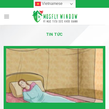
Skip
Vietnamese
to
content
TIN TỨC