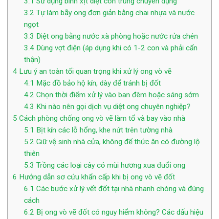
3.1
Sử dụng bình xịt diệt côn trùng chuyên dụng
3.2
Tự làm bẫy ong đơn giản bằng chai nhựa và nước
ngọt
3.3
Diệt ong bằng nước xà phòng hoặc nước rửa chén
3.4
Dùng vợt điện (áp dụng khi có 1-2 con và phải cẩn
thận)
4
Lưu ý an toàn tối quan trọng khi xử lý ong vò vẽ
4.1
Mặc đồ bảo hộ kín, dày để tránh bị đốt
4.2
Chọn thời điểm xử lý vào ban đêm hoặc sáng sớm
4.3
Khi nào nên gọi dịch vụ diệt ong chuyên nghiệp?
5
Cách phòng chống ong vò vẽ làm tổ và bay vào nhà
5.1
Bịt kín các lỗ hổng, khe nứt trên tường nhà
5.2
Giữ vệ sinh nhà cửa, không để thức ăn có đường lộ
thiên
5.3
Trồng các loại cây có mùi hương xua đuổi ong
6
Hướng dẫn sơ cứu khẩn cấp khi bị ong vò vẽ đốt
6.1
Các bước xử lý vết đốt tại nhà nhanh chóng và đúng
cách
6.2
Bị ong vò vẽ đốt có nguy hiểm không? Các dấu hiệu