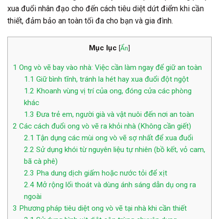
xua đuổi nhân đạo cho đến cách tiêu diệt dứt điểm khi cần
thiết, đảm bảo an toàn tối đa cho bạn và gia đình.
Mục lục
[
Ẩn
]
1
Ong vò vẽ bay vào nhà: Việc cần làm ngay để giữ an toàn
1.1
Giữ bình tĩnh, tránh la hét hay xua đuổi đột ngột
1.2
Khoanh vùng vị trí của ong, đóng cửa các phòng
khác
1.3
Đưa trẻ em, người già và vật nuôi đến nơi an toàn
2
Các cách đuổi ong vò vẽ ra khỏi nhà (Không cần giết)
2.1
Tận dụng các mùi ong vò vẽ sợ nhất để xua đuổi
2.2
Sử dụng khói từ nguyên liệu tự nhiên (bồ kết, vỏ cam,
bã cà phê)
2.3
Pha dung dịch giấm hoặc nước tỏi để xịt
2.4
Mở rộng lối thoát và dùng ánh sáng dẫn dụ ong ra
ngoài
3
Phương pháp tiêu diệt ong vò vẽ tại nhà khi cần thiết