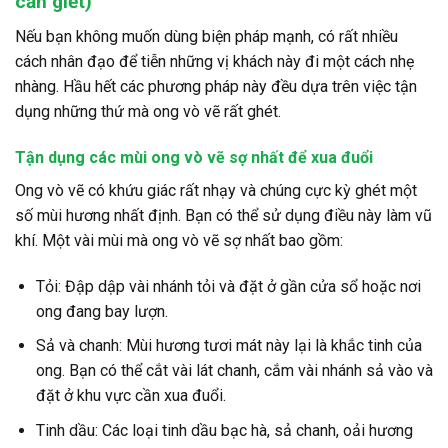
cần giết)
Nếu bạn không muốn dùng biện pháp mạnh, có rất nhiều
cách nhân đạo để tiễn những vị khách này đi một cách nhẹ
nhàng. Hầu hết các phương pháp này đều dựa trên việc tận
dụng những thứ mà ong vò vẽ rất ghét.
Tận dụng các mùi ong vò vẽ sợ nhất để xua đuổi
Ong vò vẽ có khứu giác rất nhạy và chúng cực kỳ ghét một
số mùi hương nhất định. Bạn có thể sử dụng điều này làm vũ
khí. Một vài mùi mà
ong vò vẽ sợ
nhất bao gồm:
Tỏi:
Đập dập vài nhánh tỏi và đặt ở gần cửa sổ hoặc nơi
ong đang bay lượn.
Sả và chanh:
Mùi hương tươi mát này lại là khắc tinh của
ong. Bạn có thể cắt vài lát chanh, cắm vài nhánh sả vào và
đặt ở khu vực cần xua đuổi.
Tinh dầu:
Các loại tinh dầu bạc hà, sả chanh, oải hương