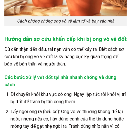
Cách phòng chống ong vò vẽ làm tổ và bay vào nhà
Hướng dẫn sơ cứu khẩn cấp khi bị ong vò vẽ đốt
Dù cẩn thận đến đâu, tai nạn vẫn có thể xảy ra. Biết cách
sơ
cứu khi bị ong vò vẽ đốt
là kỹ năng cực kỳ quan trọng để
bảo vệ bản thân và người thân.
Các bước xử lý vết đốt tại nhà nhanh chóng và đúng
cách
Di chuyển khỏi khu vực có ong:
Ngay lập tức rời khỏi vị trí
bị đốt để tránh bị tấn công thêm.
Lấy ngòi ong ra (nếu có):
Ong vò vẽ thường không để lại
ngòi, nhưng nếu có, hãy dùng cạnh của thẻ tín dụng hoặc
móng tay để gạt nhẹ ngòi ra. Tránh dùng nhíp nặn vì có