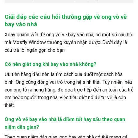
Giải đáp các câu hỏi thường gặp về ong vò vẽ
bay vào nhà
Xoay quanh vấn đề ong vò vẽ bay vào nhà, có một số câu hỏi
mà Mosfly Window thường xuyên nhận được. Dưới đây là
câu trả lời ngắn gọn cho bạn.
Có nên giết ong khi bay vào nhà không?
Ưu tiên hàng đầu nên là tìm cách xua đuổi một cách hòa
bình. Ong cũng đóng vai trò trong hệ sinh thái. Tuy nhiên, nếu
con ong tỏ ra hung hăng, đe dọa trực tiếp đến an toàn của trẻ
em hoặc người trong nhà, việc tiêu diệt nó để tự vệ là cần
thiết.
Ong vò vẽ bay vào nhà là điềm tốt hay xấu theo quan
niệm dân gian?
Theo quan niệm dân gian, ong bay vào nhà có thể mang cả