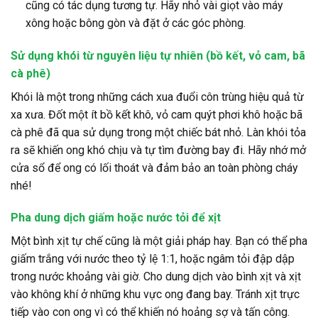
cũng có tác dụng tương tự. Hãy nhỏ vài giọt vào máy
xông hoặc bông gòn và đặt ở các góc phòng.
Sử dụng khói từ nguyên liệu tự nhiên (bồ kết, vỏ cam, bã
cà phê)
Khói là một trong những cách xua đuổi côn trùng hiệu quả từ
xa xưa. Đốt một ít bồ kết khô, vỏ cam quýt phơi khô hoặc bã
cà phê đã qua sử dụng trong một chiếc bát nhỏ. Làn khói tỏa
ra sẽ khiến ong khó chịu và tự tìm đường bay đi. Hãy nhớ mở
cửa sổ để ong có lối thoát và đảm bảo an toàn phòng cháy
nhé!
Pha dung dịch giấm hoặc nước tỏi để xịt
Một bình xịt tự chế cũng là một giải pháp hay. Bạn có thể pha
giấm trắng với nước theo tỷ lệ 1:1, hoặc ngâm tỏi đập dập
trong nước khoảng vài giờ. Cho dung dịch vào bình xịt và xịt
vào không khí ở những khu vực ong đang bay. Tránh xịt trực
tiếp vào con ong vì có thể khiến nó hoảng sợ và tấn công.