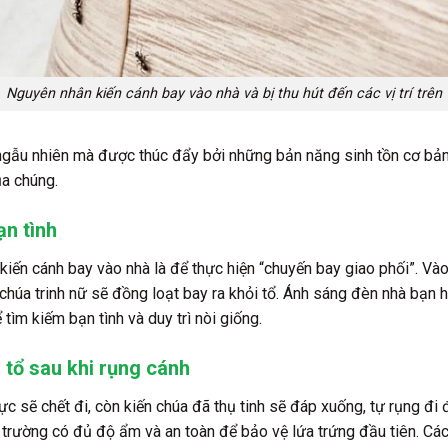
Nguyên nhân kiến cánh bay vào nhà và bị thu hút đến các vị trí trên
 ngẫu nhiên mà được thúc đẩy bởi những bản năng sinh tồn cơ bản
ủa chúng.
ạn tình
kiến cánh bay vào nhà
là để thực hiện “chuyến bay giao phối”. Và
 chúa trinh nữ sẽ đồng loạt bay ra khỏi tổ. Ánh sáng đèn nhà bạn
tìm kiếm bạn tình và duy trì nòi giống.
 tổ sau khi rụng cánh
 đực sẽ chết đi, còn kiến chúa đã thụ tinh sẽ đáp xuống, tự rụng đ
 trường có đủ độ ẩm và an toàn để bảo vệ lứa trứng đầu tiên. Các 