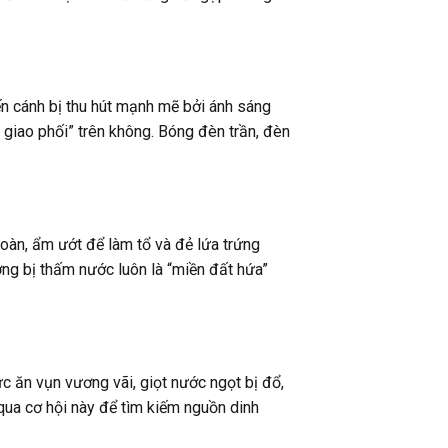
iến cánh bị thu hút mạnh mẽ bởi ánh sáng
giao phối” trên không. Bóng đèn trần, đèn
 toàn, ẩm ướt để làm tổ và đẻ lứa trứng
ờng bị thấm nước luôn là “miền đất hứa”
c ăn vụn vương vãi, giọt nước ngọt bị đổ,
 qua cơ hội này để tìm kiếm nguồn dinh