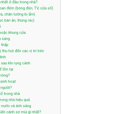
u nhất ở đâu trong nhà?
an đêm (bóng đèn, TV, cửa sổ)
a, chân tường bị ẩm)
c bàn ăn, thùng rác)
ỗ
 hoặc khung cửa
u sáng
 thấp
thu hút đến các vị trí trên
tình
 sau khi rụng cánh
 tồn tại
không?
 sinh hoạt
 người?
tổ trong nhà
trong nhà hiệu quả
y nước và ánh sáng
Kiến cánh sợ mùi gì nhất?