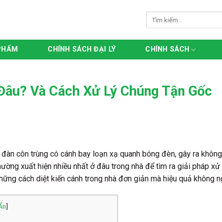
Tìm
kiếm:
PHẨM
CHÍNH SÁCH ĐẠI LÝ
CHÍNH SÁCH
 Đâu? Và Cách Xử Lý Chúng Tận Gốc
 đàn côn trùng có cánh bay loạn xạ quanh bóng đèn, gây ra không í
hường xuất hiện nhiều nhất ở đâu trong nhà
để tìm ra giải pháp xử
hững cách diệt kiến cánh trong nhà đơn giản mà hiệu quả không n
Ẩn
]