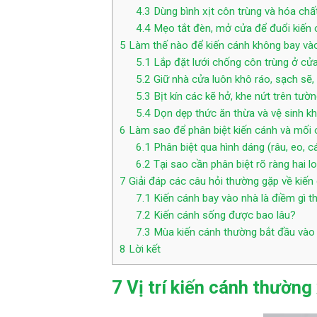
4.3
Dùng bình xịt côn trùng và hóa chấ
4.4
Mẹo tắt đèn, mở cửa để đuổi kiến c
5
Làm thế nào để kiến cánh không bay và
5.1
Lắp đặt lưới chống côn trùng ở cửa
5.2
Giữ nhà cửa luôn khô ráo, sạch sẽ,
5.3
Bịt kín các kẽ hở, khe nứt trên tườ
5.4
Dọn dẹp thức ăn thừa và vệ sinh k
6
Làm sao để phân biệt kiến cánh và mối 
6.1
Phân biệt qua hình dáng (râu, eo, c
6.2
Tại sao cần phân biệt rõ ràng hai lo
7
Giải đáp các câu hỏi thường gặp về kiến
7.1
Kiến cánh bay vào nhà là điềm gì t
7.2
Kiến cánh sống được bao lâu?
7.3
Mùa kiến cánh thường bắt đầu vào
8
Lời kết
7 Vị trí kiến cánh thường