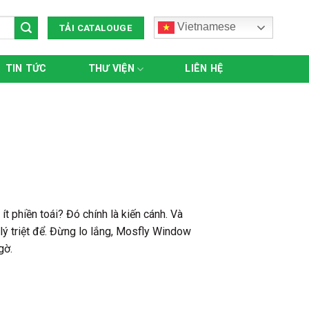
Vietnamese
TẢI CATALOUGE
TIN TỨC
THƯ VIỆN
LIÊN HỆ
t phiền toái? Đó chính là kiến cánh. Và
 lý triệt để. Đừng lo lắng, Mosfly Window
gờ.