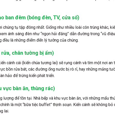
o ban đêm (bóng đèn, TV, cửa sổ)
 nơi chúng tụ tập đông nhất. Giống như nhiều loài côn trùng khác, k
 xem ánh sáng đèn như “ngọn hải đăng” dẫn đường trong “vũ điệu 
g đều là những điểm đến lý tưởng của chúng.
 rửa, chân tường bị ẩm)
iến cánh cái (kiến chúa tương lai) sẽ rụng cánh và tìm một nơi an
u vực bồn rửa bát, các đường ống nước bị rò rỉ, hay những mảng tư
n hảo để trứng kiến phát triển.
 vực bàn ăn, thùng rác)
ng lượng để tồn tại. Nhà bếp và khu vực bàn ăn, với những mẩu thứ
chính là một “bữa tiệc buffet” thịnh soạn. Kiến cánh sẽ không bỏ
g lai.