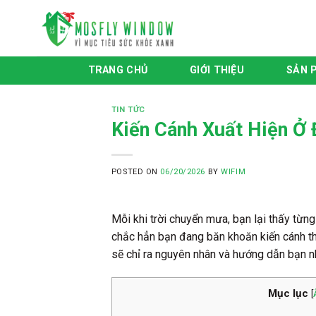
Skip
to
content
TRANG CHỦ
GIỚI THIỆU
SẢN 
TIN TỨC
Kiến Cánh Xuất Hiện Ở
POSTED ON
06/20/2026
BY
WIFIM
Mỗi khi trời chuyển mưa, bạn lại thấy từng
chắc hẳn bạn đang băn khoăn
kiến cánh t
sẽ chỉ ra nguyên nhân và hướng dẫn bạn n
Mục lục
[