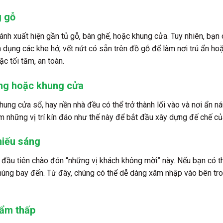
g gỗ
cánh xuất hiện gần tủ gỗ, bàn ghế, hoặc khung cửa. Tuy nhiên, bạn
n dụng các khe hở, vết nứt có sẵn trên đồ gỗ để làm nơi trú ẩn ho
c tối tăm, an toàn.
ờng hoặc khung cửa
hung cửa sổ, hay nền nhà đều có thể trở thành lối vào và nơi ẩn n
ếm những vị trí kín đáo như thế này để bắt đầu xây dựng đế chế c
hiếu sáng
đầu tiên chào đón “những vị khách không mời” này. Nếu bạn có t
chúng bay đến. Từ đây, chúng có thể dễ dàng xâm nhập vào bên tr
 ẩm thấp