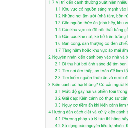
1
7 Vị trí kiến cánh thường xuất hiện nhiề
1.1
Khu vực có nguồn sáng mạnh vào b
1.2
Những nơi ẩm ướt (nhà tắm, bồn rử
1.3
Gần nguồn thức ăn (nhà bếp, khu vự
1.4
Các khu vực có đồ nội thất bằng g
1.5
Gần các khe nứt, kẽ hở trên tường
1.6
Ban công, sân thượng có đèn chiế
1.7
Tầng hầm hoặc khu vực áp mái ẩm
2
Nguyên nhân kiến cánh bay vào nhà và bị 
2.1
Bị thu hút bởi ánh sáng để tìm bạn 
2.2
Tìm nơi ẩm thấp, an toàn để làm tổ
2.3
Tìm kiếm nguồn thức ăn và nước để
3
Kiến cánh có hại không? Có cắn người 
3.1
Mức độ gây hại và phiền toái trong
3.2
Giải đáp: Kiến cánh có thực sự cắn
3.3
Nguy cơ tiềm ẩn khi kiến cánh làm 
4
Hướng dẫn cách diệt và xử lý kiến cánh 
4.1
Phương pháp xử lý tức thì bằng bẫ
4.2
Sử dụng các nguyên liệu tự nhiên: 