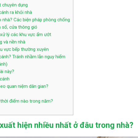
t chuyên dụng
ánh ra khỏi nhà
o nhà? Các biện pháp phòng chống
 sổ, cửa thông gió
 xử lý các khu vực ẩm ướt
ng và nền nhà
hu vực bếp thường xuyên
cánh? Tránh nhầm lẫn nguy hiểm
ánh)
ài này?
 cánh
heo quan niệm dân gian?
 thời điểm nào trong năm?
 xuất hiện nhiều nhất ở đâu trong nhà?