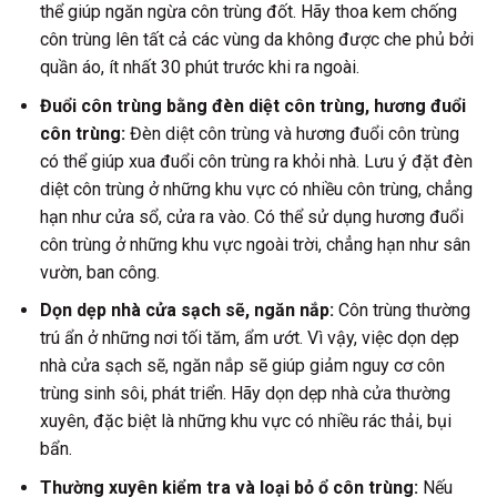
thể giúp ngăn ngừa côn trùng đốt. Hãy thoa kem chống
côn trùng lên tất cả các vùng da không được che phủ bởi
quần áo, ít nhất 30 phút trước khi ra ngoài.
Đuổi côn trùng bằng đèn diệt côn trùng, hương đuổi
côn trùng:
Đèn diệt côn trùng và hương đuổi côn trùng
có thể giúp xua đuổi côn trùng ra khỏi nhà. Lưu ý đặt đèn
diệt côn trùng ở những khu vực có nhiều côn trùng, chẳng
hạn như cửa sổ, cửa ra vào. Có thể sử dụng hương đuổi
côn trùng ở những khu vực ngoài trời, chẳng hạn như sân
vườn, ban công.
Dọn dẹp nhà cửa sạch sẽ, ngăn nắp:
Côn trùng thường
trú ẩn ở những nơi tối tăm, ẩm ướt. Vì vậy, việc dọn dẹp
nhà cửa sạch sẽ, ngăn nắp sẽ giúp giảm nguy cơ côn
trùng sinh sôi, phát triển. Hãy dọn dẹp nhà cửa thường
xuyên, đặc biệt là những khu vực có nhiều rác thải, bụi
bẩn.
Thường xuyên kiểm tra và loại bỏ ổ côn trùng:
Nếu