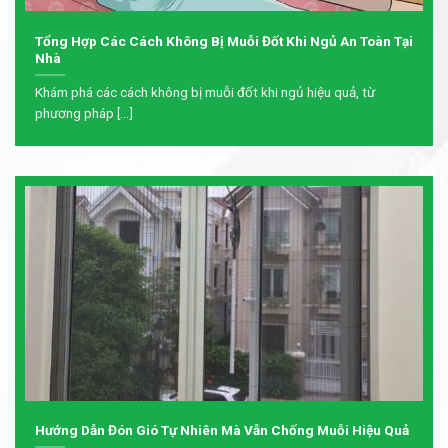
Tổng Hợp Các Cách Không Bị Muỗi Đốt Khi Ngủ An Toàn Tại
Nhà
Khám phá các cách không bị muỗi đốt khi ngủ hiệu quả, từ
phương pháp [...]
Hướng Dẫn Đón Gió Tự Nhiên Mà Vẫn Chống Muỗi Hiệu Quả