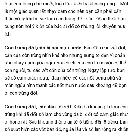
loại côn trùng như muỗi, kiến lửa, kiến ba khoang, ong,… Mắt
là một giác quan rất nhạy cảm cho nên bạn cần phải cẩn
thận xử lý khi bị các loại côn trùng đốt, cắn. Đồng thời, bạn
cũng nên hỏi ý kiến của bác sĩ để có những lời khuyên hữu
ích.
Côn trùng đốt,cắn bị nổi mụn nước:
Ban đầu các vết đốt,
cắn của côn trùng nhìn khá nhỏ nhưng sưng to dần vì phản
ứng nhạy cảm giữa ngòi, vòi chích của côn trùng với cơ thể
con người, từ các vết cắn của côn trùng. Ngay lập tức, bạn
sẽ có cảm giác ngứa, đau nhức, có các nốt sưng phù và
mẩn ngứa hình thành các nốt mụn nước sau khoảng 48 bạn
bị côn trùng đốt.
Côn trùng đốt, cắn dẫn tới sốt:
Kiến ba khoang là loại côn
trùng khi đã đốt sẽ làm cho vùng da bị đốt có cảm giác như
bị bỏng rát. Sau khoảng thời gian từ 6 tiếng đến 8 tiếng, bạn
sẽ xuất hiện các vết ban đỏ, ngứa lâu và sẽ lan rộng ra khiến