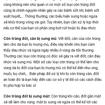
cũng không nên chủ quan vì có một số loại côn trùng đốt
cũng là chính nguyên nhân gây ra các bệnh sốt rét, bệnh sốt
xuất huyết,,… Thông thường, các biểu hiện sưng hoặc ngứa
sẽ khỏi trong vòng vài giờ. Tuy nhiên, bạn cần xử lý kịp thời
nếu cơ thể của bạn có phản ứng bứt rứt hoặc bị đau nhức.
Côn trùng đốt, cắn bị sưng mủ:
Vết đốt, cắn của côn trùng
làm cho da bạn bị mưng mủ, điều này khiến cho bạn cảm
thấy đau nhức và ngứa ngáy nhiều ở vùng da tổn thương.
Thường các loại côn trùng có độc sẽ gây ra vết đốt, cắn đau
nhức và sưng mủ. Một số các loại côn trùng có thể làm cho
vùng da bị đốt của bạn bị mưng mủ có thể kể đến như ong,
muỗi, bọ chét,… Biện pháp để xử lý khi bị côn trùng cắn, đốt
an toàn đó là bạn hãy đến các cơ sở y tế để có các cách điều
trị phù hợp từ bác sĩ.
Côn trùng đốt bị sưng mắt:
Côn trùng khi cắn, đốt gần mắt
sẽ dễ làm cho vùng mắt bị sưng và ngứa có thể kể tới các