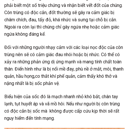
phải biết một số triệu chứng và nhận biết vết đốt của chúng.
Côn trùng có độc cắn, đốt thường sẽ gây ra cảm giác bị
châm chích, đau, tấy đỏ, khá nhức và sưng tại chỗ bị cắn.
Ngoài ra còn lại thì chúng chỉ gây ngứa nhẹ hoặc cảm giác
ngứa không đáng kể.
Đối với những người nhạy cảm với các loại nọc độc của côn
trùng nên sẽ có cảm giác đau nhói hoặc bị nhức. Có thể có
xảy ra những phản ứng dị ứng mạnh và mang tính chất toàn
thân. Điển hình như là bị nổi mề đay, phù nề ở mắt, môi, thanh
quản, hầu họng,co thắt khí phế quản, cảm thấy khó thở và
nặng nhất là bị sốc phản vệ.
Biểu hiện của sốc đó là mạch nhanh nhỏ khó bắt, chân tay
lạnh, tụt huyết áp và vã mồ hôi. Nếu như người bị côn trùng
có độc cắn bị sốc mà không được cấp cứu kịp thời sẽ rất
nguy hiểm đến tính mạng.