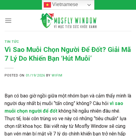
Skip
Vietnamese
to
content
TIN TỨC
Vì Sao Muỗi Chọn Người Để Đốt? Giải Mã
7 Lý Do Khiến Bạn ‘Hút Muỗi’
POSTED ON
01/19/2026
BY
WIFIM
Bạn có bao giờ ngồi giữa một nhóm bạn và cảm thấy mình là
người duy nhất bị muỗi “tấn công” không? Câu hỏi
vì sao
muỗi chọn người để đốt
không hề ngẫu nhiên đâu nhé.
Thực tế, loài côn trùng vo ve này có những “tiêu chuẩn” lựa
chọn rất khoa học. Bài viết này từ Mosfly Window sẽ cùng
bạn vén màn bí mật về 7 lý do chính khiến bạn trở nên hấp