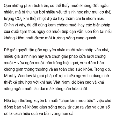
Qua những phân tích trên, có thể thấy muỗi không đốt ngẫu
nhiên, mà bị thu hút bởi nhiều yếu tố sinh học như mùi cơ thể,
lượng CO₂ khi thở, nhiệt độ da hay thậm chí là nhóm máu.
Chính vì vậy, dù đã dùng kem chống muỗi hay các biện pháp
xua đuổi tạm thời, nguy cơ muỗi tiếp cận vẫn luôn tồn tại nếu
không kiểm soát được môi trường sống xung quanh.
Để giải quyết tận gốc nguyên nhân muỗi xâm nhập vào nhà,
nhiều gia đình hiện nay lựa chọn giải pháp cửa lưới chống
muỗi – vừa ngăn muỗi, côn trùng hiệu quả, vừa đảm bảo
không gian thông thoáng và an toàn cho sức khỏe. Trong đó,
Mosfly Window là giải pháp được nhiều người tin dùng nhờ
thiết kế phù hợp với khí hậu Việt Nam, độ bền cao và khả
năng ngăn muỗi lâu dài mà không cần hóa chất.
Nếu bạn thường xuyên bị muỗi “chọn làm mục tiêu”, việc chủ
động bảo vệ không gian sống ngay từ cửa ra vào và cửa sổ
sẽ là cách hiệu quả và bền vững hơn cả.