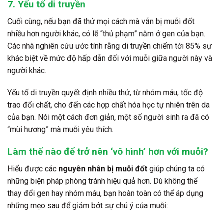
7. Yếu tố di truyền
Cuối cùng, nếu bạn đã thử mọi cách mà vẫn bị muỗi đốt
nhiều hơn người khác, có lẽ “thủ phạm” nằm ở gen của bạn.
Các nhà nghiên cứu ước tính rằng di truyền chiếm tới 85% sự
khác biệt về mức độ hấp dẫn đối với muỗi giữa người này và
người khác.
Yếu tố di truyền quyết định nhiều thứ, từ nhóm máu, tốc độ
trao đổi chất, cho đến các hợp chất hóa học tự nhiên trên da
của bạn. Nói một cách đơn giản, một số người sinh ra đã có
“mùi hương” mà muỗi yêu thích.
Làm thế nào để trở nên ‘vô hình’ hơn với muỗi?
Hiểu được các
nguyên nhân bị muỗi đốt
giúp chúng ta có
những biện pháp phòng tránh hiệu quả hơn. Dù không thể
thay đổi gen hay nhóm máu, bạn hoàn toàn có thể áp dụng
những mẹo sau để giảm bớt sự chú ý của muỗi: