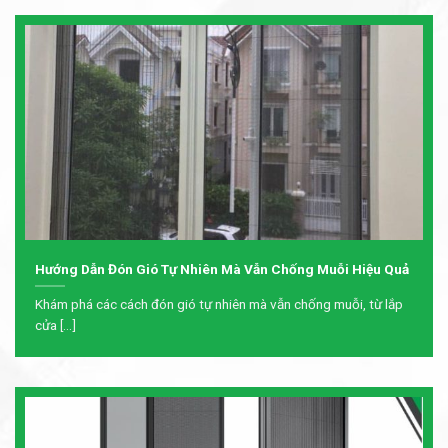
Hướng Dẫn Đón Gió Tự Nhiên Mà Vẫn Chống Muỗi Hiệu Quả
Khám phá các cách đón gió tự nhiên mà vẫn chống muỗi, từ lắp
cửa [...]