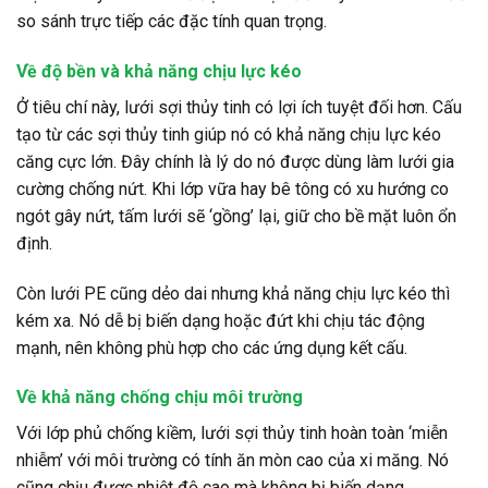
so sánh trực tiếp các đặc tính quan trọng.
Về độ bền và khả năng chịu lực kéo
Ở tiêu chí này, lưới sợi thủy tinh có lợi ích tuyệt đối hơn. Cấu
tạo từ các sợi thủy tinh giúp nó có khả năng chịu lực kéo
căng cực lớn. Đây chính là lý do nó được dùng làm lưới gia
cường chống nứt. Khi lớp vữa hay bê tông có xu hướng co
ngót gây nứt, tấm lưới sẽ ‘gồng’ lại, giữ cho bề mặt luôn ổn
định.
Còn l
ưới PE cũng dẻo dai nhưng khả năng chịu lực kéo thì
kém xa. Nó dễ bị biến dạng hoặc đứt khi chịu tác động
mạnh, nên không phù hợp cho các ứng dụng kết cấu.
Về khả năng chống chịu môi trường
Với lớp phủ chống kiềm, lưới sợi thủy tinh hoàn toàn ‘miễn
nhiễm’ với môi trường có tính ăn mòn cao của xi măng. Nó
cũng chịu được nhiệt độ cao mà không bị biến dạng.