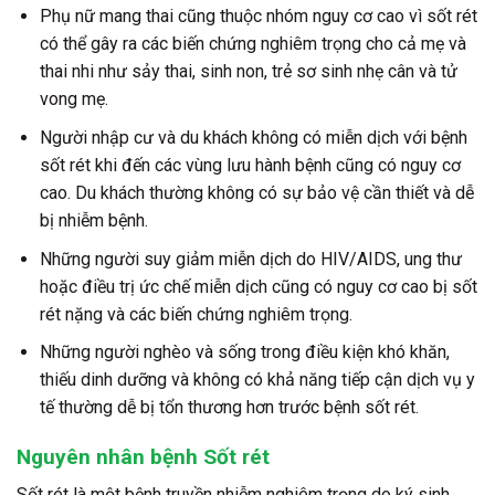
Phụ nữ mang thai cũng thuộc nhóm nguy cơ cao vì sốt rét
có thể gây ra các biến chứng nghiêm trọng cho cả mẹ và
thai nhi như sảy thai, sinh non, trẻ sơ sinh nhẹ cân và tử
vong mẹ.
Người nhập cư và du khách không có miễn dịch với bệnh
sốt rét khi đến các vùng lưu hành bệnh cũng có nguy cơ
cao. Du khách thường không có sự bảo vệ cần thiết và dễ
bị nhiễm bệnh.
Những người suy giảm miễn dịch do HIV/AIDS, ung thư
hoặc điều trị ức chế miễn dịch cũng có nguy cơ cao bị sốt
rét nặng và các biến chứng nghiêm trọng.
Những người nghèo và sống trong điều kiện khó khăn,
thiếu dinh dưỡng và không có khả năng tiếp cận dịch vụ y
tế thường dễ bị tổn thương hơn trước bệnh sốt rét.
Nguyên nhân bệnh Sốt rét
Sốt rét là một bệnh truyền nhiễm nghiêm trọng do ký sinh