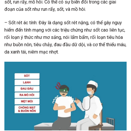
sốt, run rẩy, mồ hôi. Có thể có sự biến đổi trong các giai
đoạn của sốt như run rẩy, sốt, và mồ hôi.
– Sốt rét ác tính: Đây là dạng sốt rét nặng, có thể gây nguy
hiểm đến tính mạng với các triệu chứng như sốt cao liên tục,
rối loạn ý thức như mơ sảng, nói lẩm bẩm, rối loạn tiêu hóa
như buồn nôn, tiêu chảy, đau đầu dữ dội, và cơ thể thiếu máu,
da xanh tái, niêm mạc nhợt.