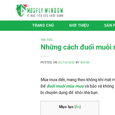
Skip
to
content
TRANG CHỦ
GIỚI THIỆU
SẢN 
TIN TỨC
Những cách đuổi muỗi 
POSTED ON
02/13/2025
BY
WIFIM
Mùa mưa đến, mang theo không khí mát mẻ 
Để
đuổi muỗi mùa mưa
và bảo vệ không g
bị chuyên dụng để khỏi nhà bạn.
Mục lục
[
Ẩn
]