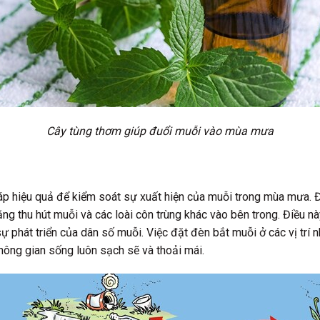
Cây tùng thơm giúp đuổi muỗi vào mùa mưa
áp hiệu quả để kiểm soát sự xuất hiện của muỗi trong mùa mưa. Đ
g thu hút muỗi và các loài côn trùng khác vào bên trong. Điều n
 phát triển của dân số muỗi. Việc đặt đèn bắt muỗi ở các vị trí n
hông gian sống luôn sạch sẽ và thoải mái.