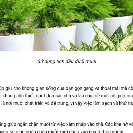
Sử dụng tinh dầu đuổi muỗi
iúp giữ cho không gian sống của bạn gọn gàng và thoải mái mà cò
không cần thiết, quét dọn sàn nhà và lau chùi bề mặt sẽ giúp loạ
 nơi muỗi phát triển và đẻ trứng, vì vậy việc làm sạch và khử t
ũng giúp ngăn chặn muỗi từ việc xâm nhập vào nhà. Các khe hở và
 chúng sẽ giúp ngăn chặn muỗi xâm nhập vào nhà từ bên ngoài.