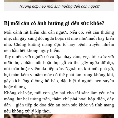
Trường hợp nào mối ảnh hưởng đến con người?
Bị mối cắn có ảnh hưởng gì đến sức khỏe?
Mối cánh rất hiếm khi cắn người. Nếu có, vết cắn thường 
nhẹ, chỉ gây sưng đỏ, ngứa hoặc rát nhẹ như muỗi hay kiến 
nhỏ. Chúng không mang độc tố hay bệnh truyền nhiễm 
nên hầu hết không nguy hiểm.
Tuy nhiên, với người có cơ địa nhạy cảm, việc tiếp xúc với 
nước bọt, phân mối hoặc bụi gỗ có thể gây ngứa dữ dội, 
nổi mẩn hoặc viêm da tiếp xúc. Ngoài ra, khi mối phá gỗ, 
bụi mùn kèm vi nấm mốc có thể phát tán trong không khí, 
gây kích ứng đường hô hấp, đặc biệt ở người hen suyễn 
hoặc dị ứng.
Không chỉ vậy, mối còn gây hại cho tài sản: làm yếu nền 
móng, hư hại tường trần, thậm chí phá hoại hộp điện, dây 
dẫn – gián tiếp đe dọa đến an toàn sức khỏe và tính mạng 
nếu không xử lý kịp thời.