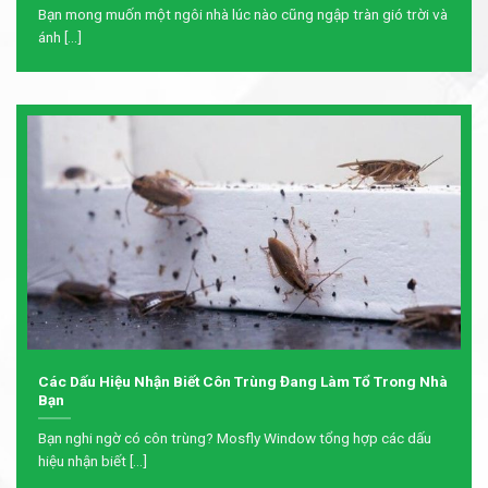
Bạn mong muốn một ngôi nhà lúc nào cũng ngập tràn gió trời và
ánh [...]
Các Dấu Hiệu Nhận Biết Côn Trùng Đang Làm Tổ Trong Nhà
Bạn
Bạn nghi ngờ có côn trùng? Mosfly Window tổng hợp các dấu
hiệu nhận biết [...]