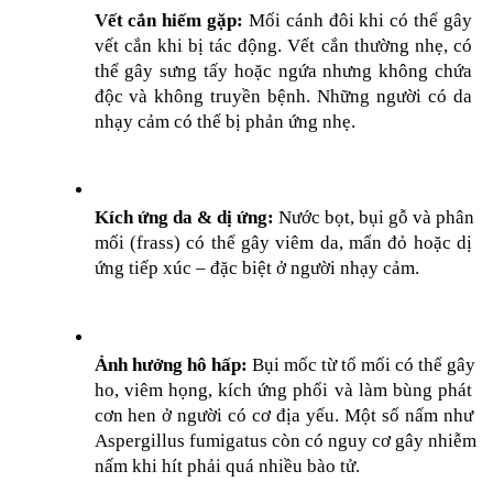
Vết cắn hiếm gặp: 
Mối cánh đôi khi có thể gây 
vết cắn khi bị tác động. Vết cắn thường nhẹ, có 
thể gây sưng tấy hoặc ngứa nhưng không chứa 
độc và không truyền bệnh. Những người có da 
nhạy cảm có thể bị phản ứng nhẹ.
Kích ứng da & dị ứng:
 Nước bọt, bụi gỗ và phân 
mối (frass) có thể gây viêm da, mẩn đỏ hoặc dị 
ứng tiếp xúc – đặc biệt ở người nhạy cảm.
Ảnh hưởng hô hấp:
 Bụi mốc từ tổ mối có thể gây 
ho, viêm họng, kích ứng phổi và làm bùng phát 
cơn hen ở người có cơ địa yếu. Một số nấm như 
Aspergillus fumigatus còn có nguy cơ gây nhiễm 
nấm khi hít phải quá nhiều bào tử.