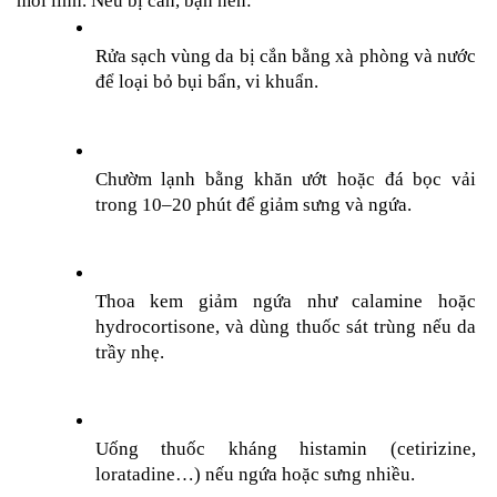
mối lính. Nếu bị cắn, bạn nên:
Rửa sạch vùng da bị cắn bằng xà phòng và nước 
để loại bỏ bụi bẩn, vi khuẩn.
Chườm lạnh bằng khăn ướt hoặc đá bọc vải 
trong 10–20 phút để giảm sưng và ngứa.
Thoa kem giảm ngứa như calamine hoặc 
hydrocortisone, và dùng thuốc sát trùng nếu da 
trầy nhẹ.
Uống thuốc kháng histamin (cetirizine, 
loratadine…) nếu ngứa hoặc sưng nhiều.