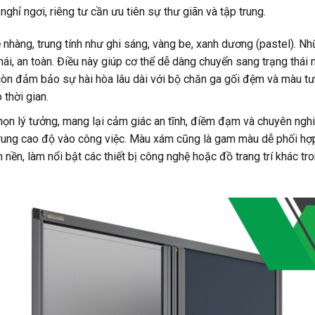
ghỉ ngơi, riêng tư cần ưu tiên sự thư giãn và tập trung.
àng, trung tính như ghi sáng, vàng be, xanh dương (pastel). Nhữ
i, an toàn. Điều này giúp cơ thể dễ dàng chuyển sang trạng thái n
còn đảm bảo sự hài hòa lâu dài với bộ chăn ga gối đệm và màu tườ
 thời gian.
họn lý tưởng, mang lại cảm giác an tĩnh, điềm đạm và chuyên nghi
trung cao độ vào công việc. Màu xám cũng là gam màu dễ phối hợp,
nền, làm nổi bật các thiết bị công nghệ hoặc đồ trang trí khác tr