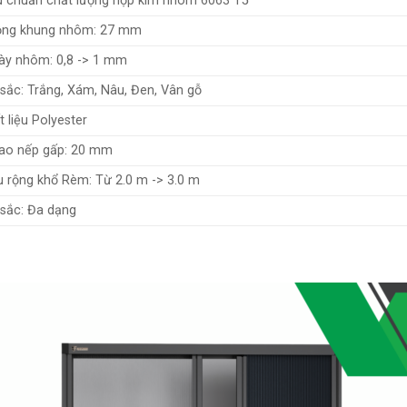
u chuẩn chất lượng hợp kim nhôm 6063 T5
ộng khung nhôm: 27 mm
ày nhôm: 0,8 -> 1 mm
sắc: Trắng, Xám, Nâu, Đen, Vân gỗ
t liệu Polyester
ao nếp gấp: 20 mm
u rộng khổ Rèm: Từ 2.0 m -> 3.0 m
sắc: Đa dạng