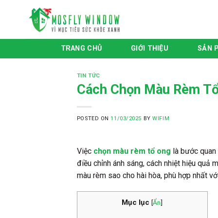
Skip
to
content
TRANG CHỦ
GIỚI THIỆU
SẢN 
TIN TỨC
Cách Chọn Màu Rèm Tổ
POSTED ON
11/03/2025
BY
WIFIM
Việc
chọn màu rèm tổ ong
là bước quan 
điều chỉnh ánh sáng, cách nhiệt hiệu quả 
màu rèm sao cho hài hòa, phù hợp nhất với
Mục lục
[
Ẩn
]