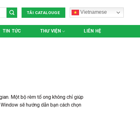
Vietnamese
TẢI CATALOUGE
TIN TỨC
THƯ VIỆN
LIÊN HỆ
ian. Một bộ rèm tổ ong không chỉ giúp
fly Window sẽ hướng dẫn bạn cách chọn