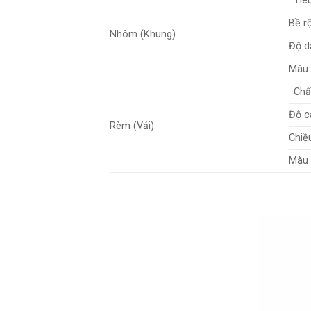
Tiê
Bề r
Nhôm (Khung)
Độ d
Màu 
Chấ
Độ c
Rèm (Vải)
Chiề
Màu 