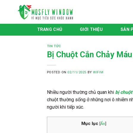
Skip
to
content
TRANG CHỦ
GIỚI THIỆU
SẢN 
TIN TỨC
Bị Chuột Cắn Chảy Máu
POSTED ON
02/11/2025
BY
WIFIM
Nhiều người thường chủ quan khi
bị chuộ
chuột thường sống ở những nơi ô nhiễm nh
người khi tiếp xúc.
Mục lục
[
Ẩn
]