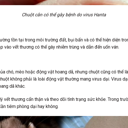
Chuột cắn có thể gây bệnh do virus Hanta
hường tồn tại trong môi trường đất, bụi bẩn và có thể hiện diện t
ập vào vết thương có thể gây nhiễm trùng và dẫn đến uốn ván.
ủa chó, mèo hoặc động vật hoang dã, nhưng chuột cũng có thể là 
 chuột không phải là loài động vật thường mang virus dại. Virus dạ
oang dã khác.
 lý vết thương cẩn thận và theo dõi tình trạng sức khỏe. Trong tr
cần tiêm phòng dại hay không.