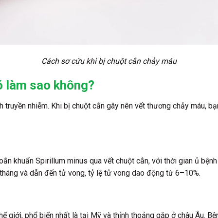
Cách sơ cứu khi bị chuột cắn chảy máu
ó làm sao không?
ệnh truyền nhiễm. Khi bị chuột cắn gây nên vết thương chảy máu, b
n khuẩn Spirillum minus qua vết chuột cắn, với thời gian ủ bện
 2 tháng và dẫn đến tử vong, tỷ lệ tử vong dao động từ 6–10%.
hế giới, phổ biến nhất là tại Mỹ và thỉnh thoảng gặp ở châu Âu. Bệ