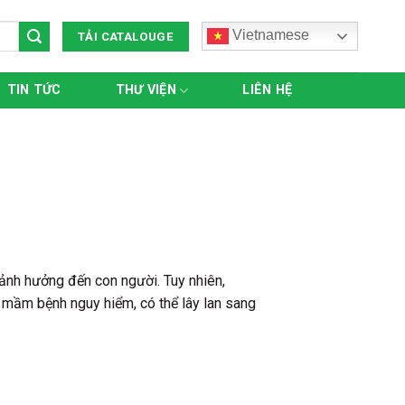
Vietnamese
TẢI CATALOUGE
TIN TỨC
THƯ VIỆN
LIÊN HỆ
 ảnh hưởng đến con người. Tuy nhiên,
 mầm bệnh nguy hiểm, có thể lây lan sang