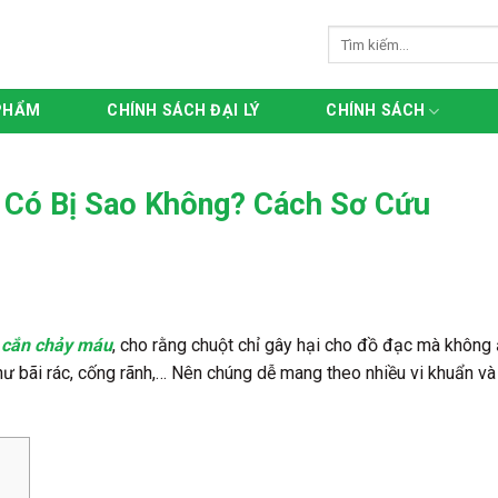
Tìm
kiếm:
PHẨM
CHÍNH SÁCH ĐẠI LÝ
CHÍNH SÁCH
 Có Bị Sao Không? Cách Sơ Cứu
t cắn chảy máu
, cho rằng chuột chỉ gây hại cho đồ đạc mà không
ư bãi rác, cống rãnh,… Nên chúng dễ mang theo nhiều vi khuẩn và