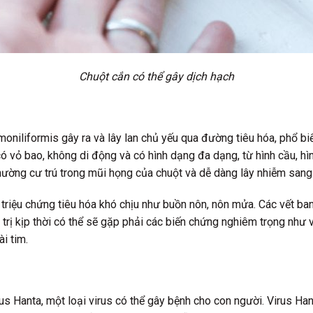
Chuột cắn có thể gây dịch hạch
 moniliformis gây ra và lây lan chủ yếu qua đường tiêu hóa, phổ b
ó vỏ bao, không di động và có hình dạng đa dạng, từ hình cầu, hình
thường cư trú trong mũi họng của chuột và dễ dàng lây nhiễm sang 
riệu chứng tiêu hóa khó chịu như buồn nôn, nôn mửa. Các vết ban 
 trị kịp thời có thể sẽ gặp phải các biến chứng nghiêm trọng như
i tim.
us Hanta, một loại virus có thể gây bệnh cho con người. Virus Han