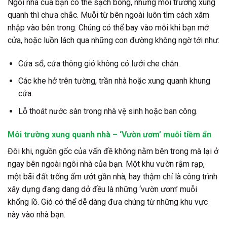
Ngôi nhà của bạn có thể sạch bong, nhưng môi trường xung
quanh thì chưa chắc. Muỗi từ bên ngoài luôn tìm cách xâm
nhập vào bên trong. Chúng có thể bay vào mỗi khi bạn mở
cửa, hoặc luồn lách qua những con đường không ngờ tới như:
Cửa sổ, cửa thông gió không có lưới che chắn.
Các khe hở trên tường, trần nhà hoặc xung quanh khung
cửa.
Lỗ thoát nước sàn trong nhà vệ sinh hoặc ban công.
Môi trường xung quanh nhà – ‘Vườn ươm’ muỗi tiềm ẩn
Đôi khi, nguồn gốc của vấn đề không nằm bên trong mà lại ở
ngay bên ngoài ngôi nhà của bạn. Một khu vườn rậm rạp,
một bãi đất trống ẩm ướt gần nhà, hay thậm chí là công trình
xây dựng đang dang dở đều là những ‘vườn ươm’ muỗi
khổng lồ. Gió có thể dễ dàng đưa chúng từ những khu vực
này vào nhà bạn.