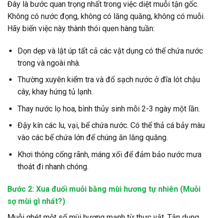
Đây là bước quan trọng nhất trong việc diệt muỗi tận gốc.
Không có nước đọng, không có lăng quăng, không có muỗi.
Hãy biến việc này thành thói quen hàng tuần:
Dọn dẹp và lật úp tất cả các vật dụng có thể chứa nước
trong và ngoài nhà.
Thường xuyên kiểm tra và đổ sạch nước ở đĩa lót chậu
cây, khay hứng tủ lạnh.
Thay nước lọ hoa, bình thủy sinh mỗi 2-3 ngày một lần.
Đậy kín các lu, vại, bể chứa nước. Có thể thả cá bảy màu
vào các bể chứa lớn để chúng ăn lăng quăng.
Khơi thông cống rãnh, máng xối để đảm bảo nước mưa
thoát đi nhanh chóng.
Bước 2: Xua đuổi muỗi bằng mùi hương tự nhiên (Muỗi
sợ mùi gì nhất?)
Muỗi ghét một số mùi hương mạnh từ thực vật. Tận dụng