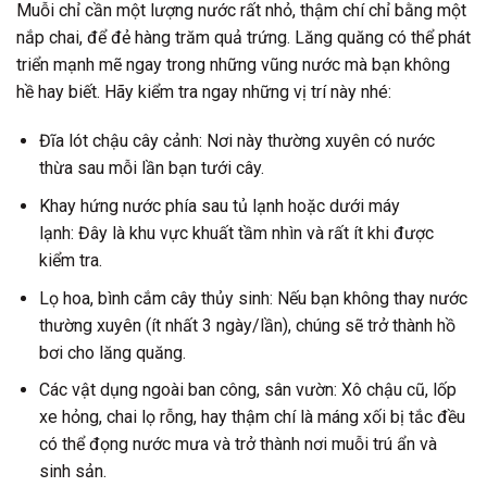
Muỗi chỉ cần một lượng nước rất nhỏ, thậm chí chỉ bằng một
nắp chai, để đẻ hàng trăm quả trứng. Lăng quăng có thể phát
triển mạnh mẽ ngay trong những vũng nước mà bạn không
hề hay biết. Hãy kiểm tra ngay những vị trí này nhé:
Đĩa lót chậu cây cảnh: Nơi này thường xuyên có nước
thừa sau mỗi lần bạn tưới cây.
Khay hứng nước phía sau tủ lạnh hoặc dưới máy
lạnh: Đây là khu vực khuất tầm nhìn và rất ít khi được
kiểm tra.
Lọ hoa, bình cắm cây thủy sinh: Nếu bạn không thay nước
thường xuyên (ít nhất 3 ngày/lần), chúng sẽ trở thành hồ
bơi cho lăng quăng.
Các vật dụng ngoài ban công, sân vườn: Xô chậu cũ, lốp
xe hỏng, chai lọ rỗng, hay thậm chí là máng xối bị tắc đều
có thể đọng nước mưa và trở thành nơi muỗi trú ẩn và
sinh sản.