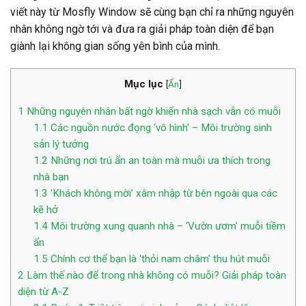
viết này từ Mosfly Window sẽ cùng bạn chỉ ra những nguyên
nhân không ngờ tới và đưa ra giải pháp toàn diện để bạn
giành lại không gian sống yên bình của mình.
Mục lục
[
Ẩn
]
1
Những nguyên nhân bất ngờ khiến nhà sạch vẫn có muỗi
1.1
Các nguồn nước đọng ‘vô hình’ – Môi trường sinh
sản lý tưởng
1.2
Những nơi trú ẩn an toàn mà muỗi ưa thích trong
nhà bạn
1.3
‘Khách không mời’ xâm nhập từ bên ngoài qua các
kẽ hở
1.4
Môi trường xung quanh nhà – ‘Vườn ươm’ muỗi tiềm
ẩn
1.5
Chính cơ thể bạn là ‘thỏi nam châm’ thu hút muỗi
2
Làm thế nào để trong nhà không có muỗi? Giải pháp toàn
diện từ A-Z