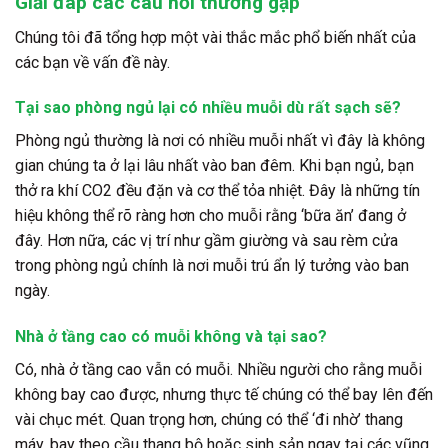
Giải đáp các câu hỏi thường gặp
Chúng tôi đã tổng hợp một vài thắc mắc phổ biến nhất của
các bạn về vấn đề này.
Tại sao phòng ngủ lại có nhiều muỗi dù rất sạch sẽ?
Phòng ngủ thường là nơi có nhiều muỗi nhất vì đây là không
gian chúng ta ở lại lâu nhất vào ban đêm. Khi bạn ngủ, bạn
thở ra khí CO2 đều đặn và cơ thể tỏa nhiệt. Đây là những tín
hiệu không thể rõ ràng hơn cho muỗi rằng ‘bữa ăn’ đang ở
đây. Hơn nữa, các vị trí như gầm giường và sau rèm cửa
trong phòng ngủ chính là nơi muỗi trú ẩn lý tưởng vào ban
ngày.
Nhà ở tầng cao có muỗi không và tại sao?
Có, nhà ở tầng cao vẫn có muỗi. Nhiều người cho rằng muỗi
không bay cao được, nhưng thực tế chúng có thể bay lên đến
vài chục mét. Quan trọng hơn, chúng có thể ‘đi nhờ’ thang
máy, bay theo cầu thang bộ hoặc sinh sản ngay tại các vũng