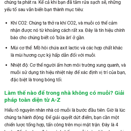
chúng ta phát ra. Kể cả khi bạn đã tắm rửa sạch sẽ, những
yếu tố sau vẫn biến bạn thành mục tiêu:
Khí CO2: Chúng ta thở ra khí CO2, và muỗi có thể cảm
nhận được nó từ khoảng cách rất xa. Đây là tín hiệu chính
báo cho chúng biết có ‘bữa ăn’ ở gần.
Mùi cơ thể: Mồ hôi chứa axit lactic và các hợp chất khác
là mùi hương cực kỳ hấp dẫn đối với muỗi.
Nhiệt độ: Cơ thể người ấm hơn môi trường xung quanh, và
muỗi sử dụng tín hiệu nhiệt này để xác định vị trí của bạn,
đặc biệt là trong bóng tối.
Làm thế nào để trong nhà không có muỗi? Giải
pháp toàn diện từ A-Z
Hiểu rõ nguyên nhân nhà có muỗi là bước đầu tiên. Giờ là lúc
chúng ta hành động. Để giải quyết dứt điểm, bạn cần một
chiến lược tổng hợp, tấn công trên mọi mặt trận. Đây là 4