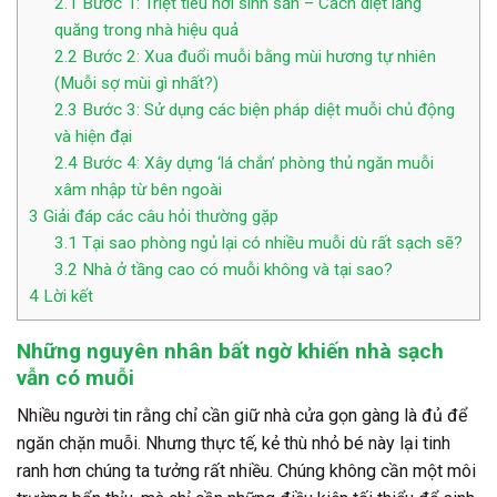
2.1
Bước 1: Triệt tiêu nơi sinh sản – Cách diệt lăng
quăng trong nhà hiệu quả
2.2
Bước 2: Xua đuổi muỗi bằng mùi hương tự nhiên
(Muỗi sợ mùi gì nhất?)
2.3
Bước 3: Sử dụng các biện pháp diệt muỗi chủ động
và hiện đại
2.4
Bước 4: Xây dựng ‘lá chắn’ phòng thủ ngăn muỗi
xâm nhập từ bên ngoài
3
Giải đáp các câu hỏi thường gặp
3.1
Tại sao phòng ngủ lại có nhiều muỗi dù rất sạch sẽ?
3.2
Nhà ở tầng cao có muỗi không và tại sao?
4
Lời kết
Những nguyên nhân bất ngờ khiến nhà sạch
vẫn có muỗi
Nhiều người tin rằng chỉ cần giữ nhà cửa gọn gàng là đủ để
ngăn chặn muỗi. Nhưng thực tế, kẻ thù nhỏ bé này lại tinh
ranh hơn chúng ta tưởng rất nhiều. Chúng không cần một môi