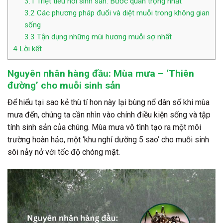
3.1
Triệt tiêu nơi sinh sản: Bước quan trọng nhất
3.2
Các phương pháp đuổi và diệt muỗi trong không gian
sống
3.3
Tận dụng những mùi hương muỗi sợ nhất
4
Lời kết
Nguyên nhân hàng đầu: Mùa mưa – ‘Thiên
đường’ cho muỗi sinh sản
Để hiểu tại sao kẻ thù tí hon này lại bùng nổ dân số khi mùa
mưa đến, chúng ta cần nhìn vào chính điều kiện sống và tập
tính sinh sản của chúng. Mùa mưa vô tình tạo ra một môi
trường hoàn hảo, một ‘khu nghỉ dưỡng 5 sao’ cho muỗi sinh
sôi nảy nở với tốc độ chóng mặt.