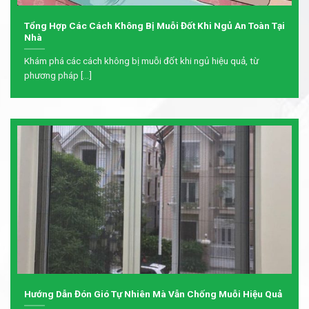
Tổng Hợp Các Cách Không Bị Muỗi Đốt Khi Ngủ An Toàn Tại
Nhà
Khám phá các cách không bị muỗi đốt khi ngủ hiệu quả, từ
phương pháp [...]
Hướng Dẫn Đón Gió Tự Nhiên Mà Vẫn Chống Muỗi Hiệu Quả