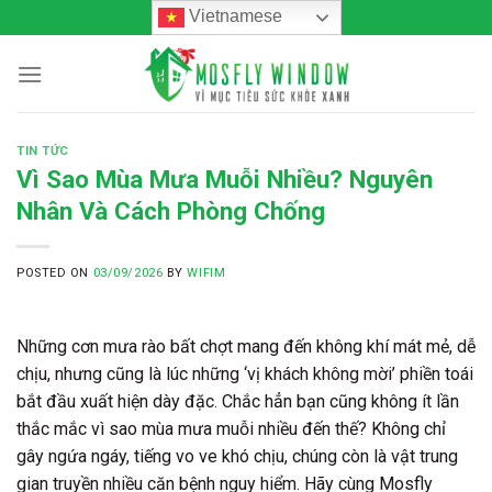
Skip
Vietnamese
to
content
TIN TỨC
Vì Sao Mùa Mưa Muỗi Nhiều? Nguyên
Nhân Và Cách Phòng Chống
POSTED ON
03/09/2026
BY
WIFIM
Những cơn mưa rào bất chợt mang đến không khí mát mẻ, dễ
chịu, nhưng cũng là lúc những ‘vị khách không mời’ phiền toái
bắt đầu xuất hiện dày đặc. Chắc hẳn bạn cũng không ít lần
thắc mắc
vì sao mùa mưa muỗi nhiều
đến thế? Không chỉ
gây ngứa ngáy, tiếng vo ve khó chịu, chúng còn là vật trung
gian truyền nhiều căn bệnh nguy hiểm. Hãy cùng Mosfly