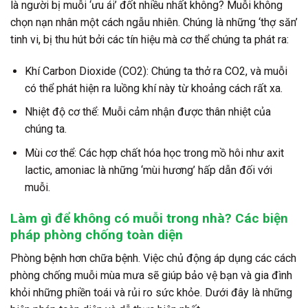
là người bị muỗi ‘ưu ái’ đốt nhiều nhất không? Muỗi không
chọn nạn nhân một cách ngẫu nhiên. Chúng là những ‘thợ săn’
tinh vi, bị thu hút bởi các tín hiệu mà cơ thể chúng ta phát ra:
Khí Carbon Dioxide (CO2):
Chúng ta thở ra CO2, và muỗi
có thể phát hiện ra luồng khí này từ khoảng cách rất xa.
Nhiệt độ cơ thể:
Muỗi cảm nhận được thân nhiệt của
chúng ta.
Mùi cơ thể:
Các hợp chất hóa học trong mồ hôi như axit
lactic, amoniac là những ‘mùi hương’ hấp dẫn đối với
muỗi.
Làm gì để không có muỗi trong nhà? Các biện
pháp phòng chống toàn diện
Phòng bệnh hơn chữa bệnh. Việc chủ động áp dụng các cách
phòng chống muỗi mùa mưa sẽ giúp bảo vệ bạn và gia đình
khỏi những phiền toái và rủi ro sức khỏe. Dưới đây là những