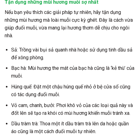
Tận dụng những mùi hương muỗi sợ nhất
Nếu bạn yêu thích các giải pháp tự nhiên, hãy tận dụng
những mùi hương mà loài muỗi cực kỳ ghét. Đây là cách vừa
giúp đuổi muỗi, vừa mang lại hương thơm dễ chịu cho ngôi
nhà.
Sả:
Trồng vài bụi sả quanh nhà hoặc sử dụng tinh dầu sả
để xông phòng.
Bạc hà:
Mùi hương the mát của bạc hà cũng là ‘kẻ thù’ của
muỗi.
Húng quế:
Đặt một chậu húng quế nhỏ ở bệ cửa sổ cũng
có tác dụng đuổi muỗi.
Vỏ cam, chanh, bưởi:
Phơi khô vỏ của các loại quả này và
đốt lên sẽ tạo ra khói có mùi hương khiến muỗi tránh xa.
Dầu tràm trà:
Thoa một ít dầu tràm trà lên da hoặc quần
áo cũng là một cách đuổi muỗi tự nhiên.