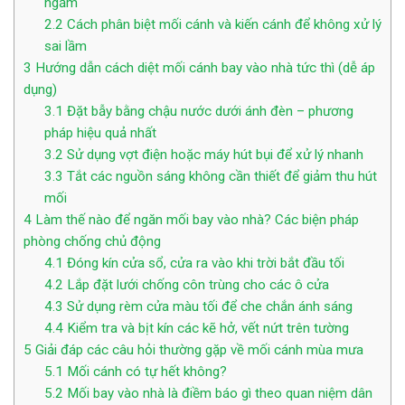
ngầm
2.2
Cách phân biệt mối cánh và kiến cánh để không xử lý
sai lầm
3
Hướng dẫn cách diệt mối cánh bay vào nhà tức thì (dễ áp
dụng)
3.1
Đặt bẫy bằng chậu nước dưới ánh đèn – phương
pháp hiệu quả nhất
3.2
Sử dụng vợt điện hoặc máy hút bụi để xử lý nhanh
3.3
Tắt các nguồn sáng không cần thiết để giảm thu hút
mối
4
Làm thế nào để ngăn mối bay vào nhà? Các biện pháp
phòng chống chủ động
4.1
Đóng kín cửa sổ, cửa ra vào khi trời bắt đầu tối
4.2
Lắp đặt lưới chống côn trùng cho các ô cửa
4.3
Sử dụng rèm cửa màu tối để che chắn ánh sáng
4.4
Kiểm tra và bịt kín các kẽ hở, vết nứt trên tường
5
Giải đáp các câu hỏi thường gặp về mối cánh mùa mưa
5.1
Mối cánh có tự hết không?
5.2
Mối bay vào nhà là điềm báo gì theo quan niệm dân