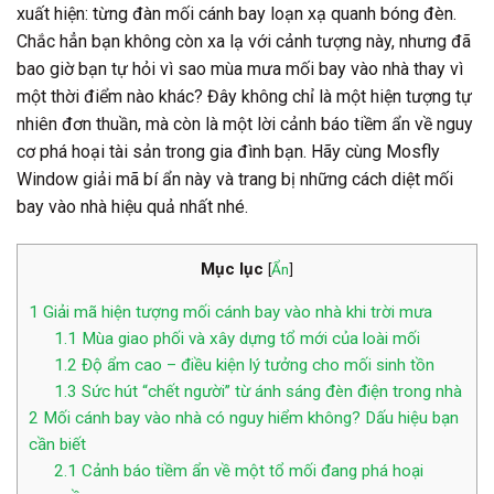
xuất hiện: từng đàn mối cánh bay loạn xạ quanh bóng đèn.
Chắc hẳn bạn không còn xa lạ với cảnh tượng này, nhưng đã
bao giờ bạn tự hỏi vì sao mùa mưa mối bay vào nhà thay vì
một thời điểm nào khác? Đây không chỉ là một hiện tượng tự
nhiên đơn thuần, mà còn là một lời cảnh báo tiềm ẩn về nguy
cơ phá hoại tài sản trong gia đình bạn. Hãy cùng Mosfly
Window giải mã bí ẩn này và trang bị những cách diệt mối
bay vào nhà hiệu quả nhất nhé.
Mục lục
[
Ẩn
]
1
Giải mã hiện tượng mối cánh bay vào nhà khi trời mưa
1.1
Mùa giao phối và xây dựng tổ mới của loài mối
1.2
Độ ẩm cao – điều kiện lý tưởng cho mối sinh tồn
1.3
Sức hút “chết người” từ ánh sáng đèn điện trong nhà
2
Mối cánh bay vào nhà có nguy hiểm không? Dấu hiệu bạn
cần biết
2.1
Cảnh báo tiềm ẩn về một tổ mối đang phá hoại