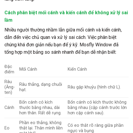
Cách phân biệt mối cánh và kiến cánh để không xử lý sai
lầm
Nhiều người thường nhầm lẫn giữa mối cánh và kiến cánh,
dẫn đến việc chủ quan và xử lý sai cách. Việc phân biệt
chúng khá đơn giản nếu bạn để ý kỹ. Mosfly Window đã
tổng hợp một bảng so sánh nhanh để bạn dễ nhận biết:
Đặc
Mối Cánh
Kiến Cánh
điểm
Râu
Râu thẳng, dạng chuỗi
(Ăng-
Râu gập khuỷu (hình chữ L).
hạt.
ten)
Bốn cánh có kích
Bốn cánh có kích thước không
Cánh
thước bằng nhau, dài
bằng nhau (cặp cánh trước lớn
hơn thân. Rất dễ rụng.
hơn cặp cánh sau).
Phần eo thẳng, không
Có eo thắt rõ ràng giữa phần
Eo
thắt lại. Thân mình liền
ngực và bụng.