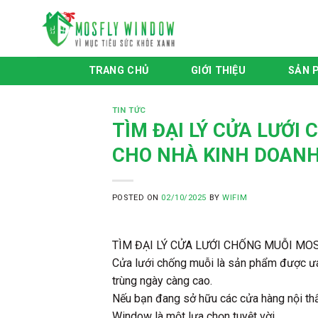
Skip
to
content
TRANG CHỦ
GIỚI THIỆU
SẢN 
TIN TỨC
TÌM ĐẠI LÝ CỬA LƯỚI
CHO NHÀ KINH DOANH
POSTED ON
02/10/2025
BY
WIFIM
TÌM ĐẠI LÝ CỬA LƯỚI CHỐNG MUỖI MO
Cửa lưới chống muỗi là sản phẩm được ưa 
trùng ngày càng cao.
Nếu bạn đang sở hữu các cửa hàng nội thấ
Window là một lựa chọn tuyệt vời.