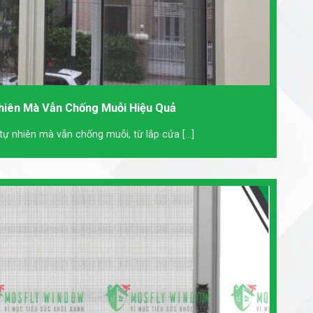
hiên Mà Vẫn Chống Muỗi Hiệu Quả
 nhiên mà vẫn chống muỗi, từ lắp cửa [...]