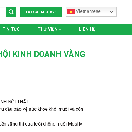
Vietnamese
TẢI CATALOUGE
TIN TỨC
THƯ VIỆN
LIÊN HỆ
 HỘI KINH DOANH VÀNG
ANH NỘI THẤT
hu cầu bảo vệ sức khỏe khỏi muỗi và côn
bền vững thì cửa lưới chống muỗi Mosfly