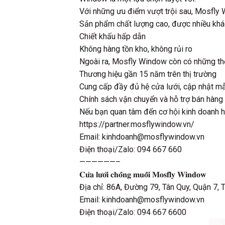
Với những ưu điểm vượt trội sau, Mosfly Wi
Sản phẩm chất lượng cao, được nhiều khá
Chiết khấu hấp dẫn
Không hàng tồn kho, không rủi ro
Ngoài ra, Mosfly Window còn có những th
Thương hiệu gần 15 năm trên thị trường
Cung cấp đầy đủ hệ cửa lưới, cập nhật m
Chính sách vận chuyển và hỗ trợ bán hàng 
Nếu bạn quan tâm đến cơ hội kinh doanh hấ
https://partner.mosflywindow.vn/
Email: kinhdoanh@mosflywindow.vn
Điện thoại/Zalo: 094 667 660
——————–
𝐂𝐮̛̉𝐚 𝐥𝐮̛𝐨̛́𝐢 𝐜𝐡𝐨̂́𝐧𝐠 𝐦𝐮𝐨̂̃𝐢 𝐌𝐨𝐬𝐟𝐥𝐲 𝐖𝐢𝐧𝐝𝐨𝐰
Địa chỉ: 86A, Đường 79, Tân Quy, Quận 7,
Email: kinhdoanh@mosflywindow.vn
Điện thoại/Zalo: 094 667 6600