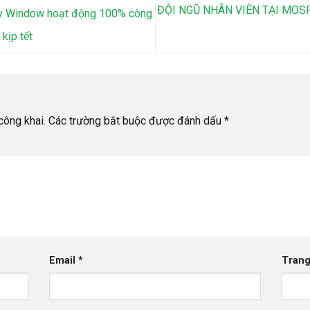
ĐỘI NGŨ NHÂN VIÊN TẠI MOS
ly Window hoạt động 100% công
kịp tết
công khai.
Các trường bắt buộc được đánh dấu
*
Email
*
Tran