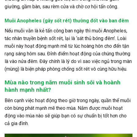
giường, gầm bàn, sau rèm cửa và chờ cơ hội tấn công.
Muỗi Anopheles (gây sốt rét) thường đốt vào ban đêm
Nếu muỗi vằn là kẻ tấn công ban ngày thì muỗi Anopheles,
tác nhân truyền bệnh sốt rét, lại là ‘sát thủ bóng đêm’. Loài
muỗi này hoạt động mạnh mẽ từ lúc hoàng hôn cho đến tận
rạng sáng hôm sau. Đỉnh điểm hoạt động của chúng thường
là vào nửa đêm. Đây chính là lý do vì sao việc ngủ trong màn
(mùng) là biện pháp phòng chống sốt rét vô cùng hữu hiệu.
Mùa nào trong năm muỗi sinh sôi và hoành
hành mạnh nhất?
Bên cạnh việc hoạt động theo giờ trong ngày, quần thể muỗi
còn bùng phát mạnh mẽ theo mùa. Nắm được muỗi hoạt
động vào mùa nào sẽ giúp bạn có sự chuẩn bị tốt hơn cho
cả gia đình.