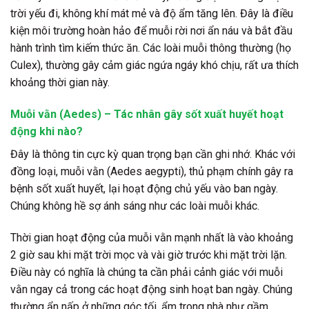
trời yếu đi, không khí mát mẻ và độ ẩm tăng lên. Đây là điều
kiện môi trường hoàn hảo để muỗi rời nơi ẩn náu và bắt đầu
hành trình tìm kiếm thức ăn. Các loài muỗi thông thường (họ
Culex), thường gây cảm giác ngứa ngáy khó chịu, rất ưa thích
khoảng thời gian này.
Muỗi vằn (Aedes) – Tác nhân gây sốt xuất huyết hoạt
động khi nào?
Đây là thông tin cực kỳ quan trọng bạn cần ghi nhớ. Khác với
đồng loại, muỗi vằn (Aedes aegypti), thủ phạm chính gây ra
bệnh sốt xuất huyết, lại hoạt động chủ yếu vào ban ngày.
Chúng không hề sợ ánh sáng như các loài muỗi khác.
Thời gian hoạt động của muỗi vằn mạnh nhất là vào khoảng
2 giờ sau khi mặt trời mọc và vài giờ trước khi mặt trời lặn.
Điều này có nghĩa là chúng ta cần phải cảnh giác với muỗi
vằn ngay cả trong các hoạt động sinh hoạt ban ngày. Chúng
thường ẩn nấp ở những góc tối, ẩm trong nhà như gầm