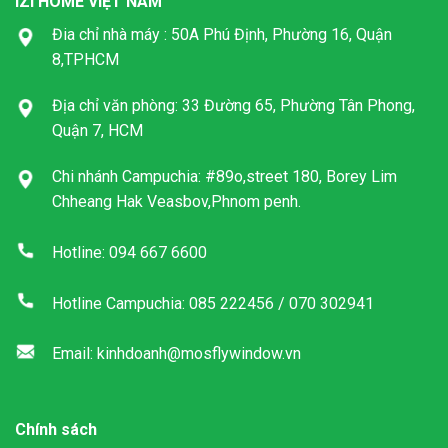
IZI HOME VIỆT NAM
Đia chỉ nhà máy : 50A Phú Định, Phường 16, Quận
8,TPHCM
Địa chỉ văn phòng: 33 Đường 65, Phường Tân Phong,
Quận 7, HCM
Chi nhánh Campuchia: #89o,street 180, Borey Lim
Chheang Hak Veasbov,Phnom penh.
Hotline: 094 667 6600
Hotline Campuchia: 085 222456 / 070 302941
Email: kinhdoanh@mosflywindow.vn
Chính sách