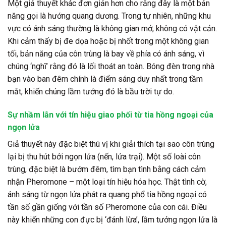
Một giả thuyết khác đơn giản hơn cho rằng đây là một bản
năng gọi là
hướng quang dương
. Trong tự nhiên, những khu
vực có ánh sáng thường là không gian mở, không có vật cản.
Khi cảm thấy bị đe dọa hoặc bị nhốt trong một không gian
tối, bản năng của côn trùng là bay về phía có ánh sáng, vì
chúng ‘nghĩ’ rằng đó là lối thoát an toàn. Bóng đèn trong nhà
bạn vào ban đêm chính là điểm sáng duy nhất trong tầm
mắt, khiến chúng lầm tưởng đó là bầu trời tự do.
Sự nhầm lẫn với tín hiệu giao phối từ tia hồng ngoại của
ngọn lửa
Giả thuyết này đặc biệt thú vị khi giải thích tại sao côn trùng
lại bị thu hút bởi ngọn lửa (nến, lửa trại). Một số loài côn
trùng, đặc biệt là bướm đêm, tìm bạn tình bằng cách cảm
nhận Pheromone – một loại tín hiệu hóa học. Thật tình cờ,
ánh sáng từ ngọn lửa phát ra quang phổ tia hồng ngoại có
tần số gần giống với tần số Pheromone của con cái. Điều
này khiến những con đực bị ‘đánh lừa’, lầm tưởng ngọn lửa là