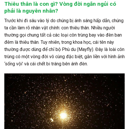
Thiêu thân là con gì? Vòng đời ngắn ngủi có
phải là nguyên nhân?
Trước khi đi sâu vào lý do chúng bị ánh sáng hấp dẫn, chúng
ta cần làm rõ nhân vật chính: con thiêu thân. Nhiều người
thường gọi chung tất cả các loại côn trùng bay vào đèn ban
đêm là thiêu thân. Tuy nhiên, trong khoa học, cái tên này
thường được dùng để chỉ bộ Phù du (Mayfly). Đây là loài côn
trùng có một vòng đời vô cùng đặc biệt, gắn liền với hình ảnh
‘sống vội’ và cái chết bi tráng bên ánh đèn.