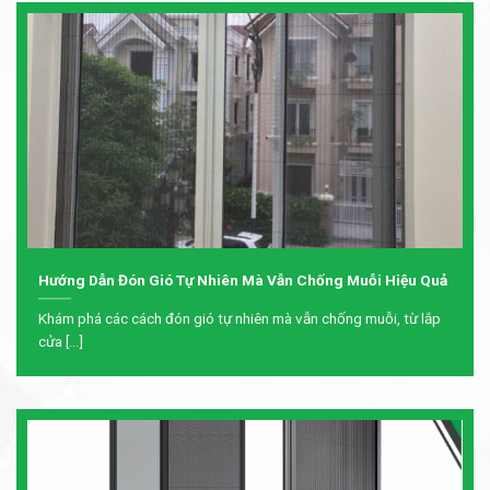
Hướng Dẫn Đón Gió Tự Nhiên Mà Vẫn Chống Muỗi Hiệu Quả
Khám phá các cách đón gió tự nhiên mà vẫn chống muỗi, từ lắp
cửa [...]