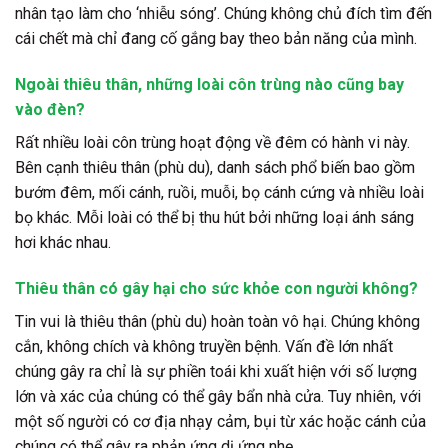
nhân tạo làm cho ‘nhiễu sóng’. Chúng không chủ đích tìm đến
cái chết mà chỉ đang cố gắng bay theo bản năng của mình.
Ngoài thiêu thân, những loài côn trùng nào cũng bay
vào đèn?
Rất nhiều loài côn trùng hoạt động về đêm có hành vi này.
Bên cạnh thiêu thân (phù du), danh sách phổ biến bao gồm
bướm đêm, mối cánh, ruồi, muỗi, bọ cánh cứng và nhiều loài
bọ khác. Mỗi loài có thể bị thu hút bởi những loại ánh sáng
hơi khác nhau.
Thiêu thân có gây hại cho sức khỏe con người không?
Tin vui là thiêu thân (phù du) hoàn toàn vô hại. Chúng không
cắn, không chích và không truyền bệnh. Vấn đề lớn nhất
chúng gây ra chỉ là sự phiền toái khi xuất hiện với số lượng
lớn và xác của chúng có thể gây bẩn nhà cửa. Tuy nhiên, với
một số người có cơ địa nhạy cảm, bụi từ xác hoặc cánh của
chúng có thể gây ra phản ứng dị ứng nhẹ.