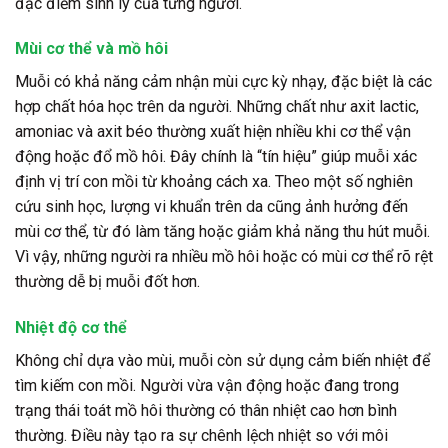
đặc điểm sinh lý của từng người.
Mùi cơ thể và mồ hôi
Muỗi có khả năng cảm nhận mùi cực kỳ nhạy, đặc biệt là các
hợp chất hóa học trên da người. Những chất như axit lactic,
amoniac và axit béo thường xuất hiện nhiều khi cơ thể vận
động hoặc đổ mồ hôi. Đây chính là “tín hiệu” giúp muỗi xác
định vị trí con mồi từ khoảng cách xa. Theo một số nghiên
cứu sinh học, lượng vi khuẩn trên da cũng ảnh hưởng đến
mùi cơ thể, từ đó làm tăng hoặc giảm khả năng thu hút muỗi.
Vì vậy, những người ra nhiều mồ hôi hoặc có mùi cơ thể rõ rệt
thường dễ bị muỗi đốt hơn.
Nhiệt độ cơ thể
Không chỉ dựa vào mùi, muỗi còn sử dụng cảm biến nhiệt để
tìm kiếm con mồi. Người vừa vận động hoặc đang trong
trạng thái toát mồ hôi thường có thân nhiệt cao hơn bình
thường. Điều này tạo ra sự chênh lệch nhiệt so với môi