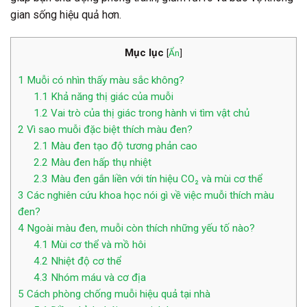
gian sống hiệu quả hơn.
Mục lục
[
Ẩn
]
1
Muỗi có nhìn thấy màu sắc không?
1.1
Khả năng thị giác của muỗi
1.2
Vai trò của thị giác trong hành vi tìm vật chủ
2
Vì sao muỗi đặc biệt thích màu đen?
2.1
Màu đen tạo độ tương phản cao
2.2
Màu đen hấp thụ nhiệt
2.3
Màu đen gắn liền với tín hiệu CO₂ và mùi cơ thể
3
Các nghiên cứu khoa học nói gì về việc muỗi thích màu
đen?
4
Ngoài màu đen, muỗi còn thích những yếu tố nào?
4.1
Mùi cơ thể và mồ hôi
4.2
Nhiệt độ cơ thể
4.3
Nhóm máu và cơ địa
5
Cách phòng chống muỗi hiệu quả tại nhà