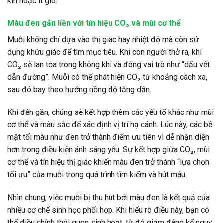
kín hoặc ít gió.
Màu đen gắn liền với tín hiệu CO₂ và mùi cơ thể
Muỗi không chỉ dựa vào thị giác hay nhiệt độ mà còn sử
dụng khứu giác để tìm mục tiêu. Khi con người thở ra, khí
CO₂ sẽ lan tỏa trong không khí và đóng vai trò như “dấu vết
dẫn đường”. Muỗi có thể phát hiện CO₂ từ khoảng cách xa,
sau đó bay theo hướng nồng độ tăng dần.
Khi đến gần, chúng sẽ kết hợp thêm các yếu tố khác như mùi
cơ thể và màu sắc để xác định vị trí hạ cánh. Lúc này, các bề
mặt tối màu như đen trở thành điểm ưu tiên vì dễ nhận diện
hơn trong điều kiện ánh sáng yếu. Sự kết hợp giữa CO₂, mùi
cơ thể và tín hiệu thị giác khiến màu đen trở thành “lựa chọn
tối ưu” của muỗi trong quá trình tìm kiếm và hút máu.
Nhìn chung, việc muỗi bị thu hút bởi màu đen là kết quả của
nhiều cơ chế sinh học phối hợp. Khi hiểu rõ điều này, bạn có
thể điều chỉnh thói quen sinh hoạt, từ đó giảm đáng kể nguy