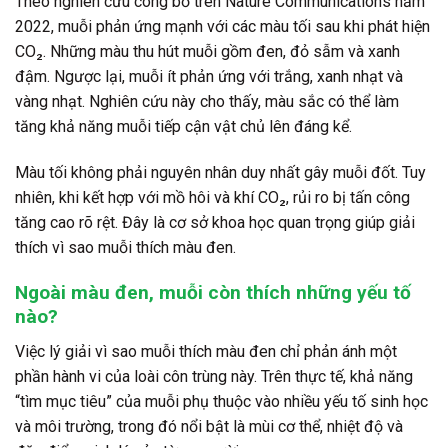
Theo nghiên cứu công bố trên Nature Communications năm
2022, muỗi phản ứng mạnh với các màu tối sau khi phát hiện
CO₂. Những màu thu hút muỗi gồm đen, đỏ sẫm và xanh
đậm. Ngược lại, muỗi ít phản ứng với trắng, xanh nhạt và
vàng nhạt. Nghiên cứu này cho thấy, màu sắc có thể làm
tăng khả năng muỗi tiếp cận vật chủ lên đáng kể.
Màu tối không phải nguyên nhân duy nhất gây muỗi đốt. Tuy
nhiên, khi kết hợp với mồ hôi và khí CO₂, rủi ro bị tấn công
tăng cao rõ rệt. Đây là cơ sở khoa học quan trọng giúp giải
thích vì sao muỗi thích màu đen.
Ngoài màu đen, muỗi còn thích những yếu tố
nào?
Việc lý giải vì sao muỗi thích màu đen chỉ phản ánh một
phần hành vi của loài côn trùng này. Trên thực tế, khả năng
“tìm mục tiêu” của muỗi phụ thuộc vào nhiều yếu tố sinh học
và môi trường, trong đó nổi bật là mùi cơ thể, nhiệt độ và