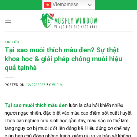
Skip
Vietnamese
to
content
TIN TỨC
Tại sao muỗi thích màu đen? Sự thật
khoa học & giải pháp chống muỗi hiệu
quả tạinhà
POSTED ON
12/22/2025
BY
WIFIM
Tại sao muỗi thích màu đen
luôn là câu hỏi khiến nhiều
người ngạc nhiên, đặc biệt vào mùa cao điểm sốt xuất huyết.
Theo các nghiên cứu sinh học gần đây, màu sắc có thể làm
tăng nguy cơ bị muỗi đốt lên đáng kể. Hiểu đúng cơ chế này
giúp bạn chủ động phòng tránh, giảm rủi ro và bảo vệ không