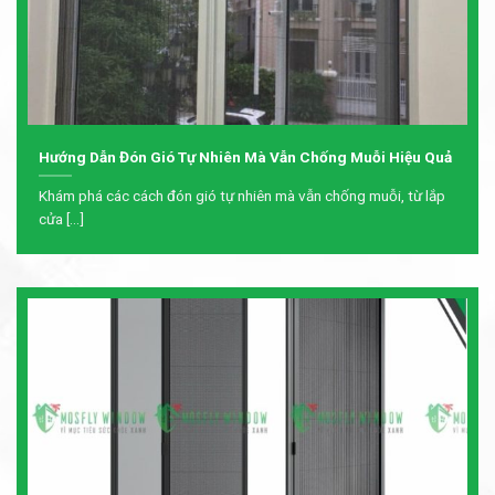
Hướng Dẫn Đón Gió Tự Nhiên Mà Vẫn Chống Muỗi Hiệu Quả
Khám phá các cách đón gió tự nhiên mà vẫn chống muỗi, từ lắp
cửa [...]