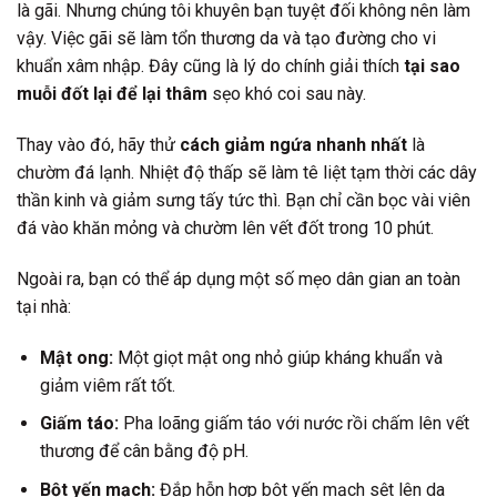
là gãi. Nhưng chúng tôi khuyên bạn tuyệt đối không nên làm
vậy. Việc gãi sẽ làm tổn thương da và tạo đường cho vi
khuẩn xâm nhập. Đây cũng là lý do chính giải thích
tại sao
muỗi đốt lại để lại thâm
sẹo khó coi sau này.
Thay vào đó, hãy thử
cách giảm ngứa nhanh nhất
là
chườm đá lạnh. Nhiệt độ thấp sẽ làm tê liệt tạm thời các dây
thần kinh và giảm sưng tấy tức thì. Bạn chỉ cần bọc vài viên
đá vào khăn mỏng và chườm lên vết đốt trong 10 phút.
Ngoài ra, bạn có thể áp dụng một số mẹo dân gian an toàn
tại nhà:
Mật ong:
Một giọt mật ong nhỏ giúp kháng khuẩn và
giảm viêm rất tốt.
Giấm táo:
Pha loãng giấm táo với nước rồi chấm lên vết
thương để cân bằng độ pH.
Bột yến mạch:
Đắp hỗn hợp bột yến mạch sệt lên da