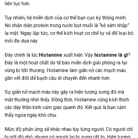
liên tục hơn.
Tuy nhiên, hệ miễn dịch của cơ thể bạn cực kỳ thông minh.
Nó nhận diện protein trong nước bọt muỗi là “kẻ xâm nhập”
lạ mặt. Ngay lập tức, cơ thể kích hoạt cơ chế tự vệ để loại bỏ
mối đe dọa này.
Đây chính là lúc
Histamine
xuất hiện. Vậy
histamine là gì
?
Đây là một hoạt chất do tế bào miễn dịch giải phóng ra tại
vùng bị tổn thương. Histamine làm giãn nở các mạch máu
gần vết đốt để bạch cầu di chuyển đến nhanh hơn.
Sự giãn nở mạch máu này gây ra hiện tượng sưng đỏ mà
mắt thường nhìn thấy. Đồng thời, Histamine cũng kích thích
các dây thần kinh cảm giác quanh đó. Kết quả là bạn cảm
thấy ngứa ngáy khó chịu.
Mức độ phản ứng sẽ khác nhau tùy từng người. Có người chỉ
bị nốt đỏ nhỏ, nhưng có người lại bị sưng rất to. Hiện tượng