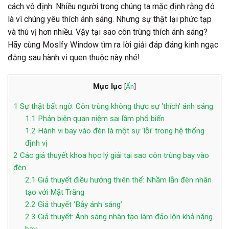
cách vô định. Nhiều người trong chúng ta mặc định rằng đó
là vì chúng yêu thích ánh sáng. Nhưng sự thật lại phức tạp
và thú vị hơn nhiều. Vậy tại sao côn trùng thích ánh sáng?
Hãy cùng Moslfy Window tìm ra lời giải đáp đáng kinh ngạc
đằng sau hành vi quen thuộc này nhé!
Mục lục
[
Ẩn
]
1
Sự thật bất ngờ: Côn trùng không thực sự ‘thích’ ánh sáng
1.1
Phản biện quan niệm sai lầm phổ biến
1.2
Hành vi bay vào đèn là một sự ‘lỗi’ trong hệ thống
định vị
2
Các giả thuyết khoa học lý giải tại sao côn trùng bay vào
đèn
2.1
Giả thuyết điều hướng thiên thể: Nhầm lẫn đèn nhân
tạo với Mặt Trăng
2.2
Giả thuyết ‘Bẫy ánh sáng’
2.3
Giả thuyết: Ánh sáng nhân tạo làm đảo lộn khả năng