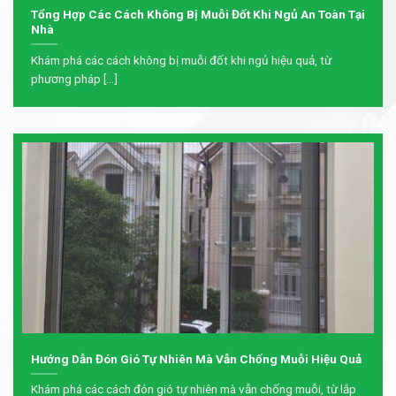
Tổng Hợp Các Cách Không Bị Muỗi Đốt Khi Ngủ An Toàn Tại
Nhà
Khám phá các cách không bị muỗi đốt khi ngủ hiệu quả, từ
phương pháp [...]
Hướng Dẫn Đón Gió Tự Nhiên Mà Vẫn Chống Muỗi Hiệu Quả
Khám phá các cách đón gió tự nhiên mà vẫn chống muỗi, từ lắp