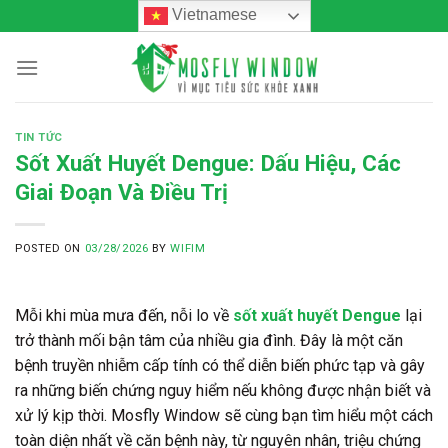
Skip
Vietnamese
to
content
TIN TỨC
Sốt Xuất Huyết Dengue: Dấu Hiệu, Các
Giai Đoạn Và Điều Trị
POSTED ON
03/28/2026
BY
WIFIM
Mỗi khi mùa mưa đến, nỗi lo về
sốt xuất huyết Dengue
lại
trở thành mối bận tâm của nhiều gia đình. Đây là một căn
bệnh truyền nhiễm cấp tính có thể diễn biến phức tạp và gây
ra những biến chứng nguy hiểm nếu không được nhận biết và
xử lý kịp thời. Mosfly Window sẽ cùng bạn tìm hiểu một cách
toàn diện nhất về căn bệnh này, từ nguyên nhân, triệu chứng