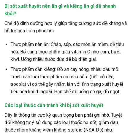
Bị sốt xuất huyết nên ăn gì và kiêng ăn gì để nhanh
khỏi?
Chế độ dinh dưỡng hợp lý giúp tăng cường sức đề kháng và
hỗ trợ quá trình phục hồi.
Thực phẩm nên ăn: Cháo, súp, các món ăn mềm, dễ tiêu
hóa. Bổ sung thực phẩm giàu vitamin C như cam, bưởi,
kiwi. Uống nhiều nước dừa để bù điện giải.
Thực phẩm cần kiêng: Đồ ăn cay nóng, nhiều dầu mỡ.
Tránh các loại thực phẩm có màu sẫm (tiết, củ dền,
socola) vì có thể gây nhầm lẫn với tình trạng xuất huyết
tiêu hóa khi đi ngoài. Hạn chế đồ uống có ga, đồ ngọt.
Các loại thuốc cần tránh khi bị sốt xuất huyết
Đây là thông tin cực kỳ quan trọng bạn phải ghi nhớ. Tuyệt
đối không tự ý sử dụng các loại thuốc hạ sốt, giảm đau
thuộc nhóm kháng viêm không steroid (NSAIDs) như: