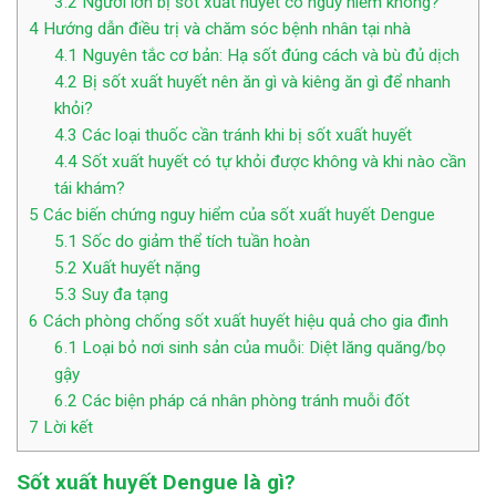
3.2
Người lớn bị sốt xuất huyết có nguy hiểm không?
4
Hướng dẫn điều trị và chăm sóc bệnh nhân tại nhà
4.1
Nguyên tắc cơ bản: Hạ sốt đúng cách và bù đủ dịch
4.2
Bị sốt xuất huyết nên ăn gì và kiêng ăn gì để nhanh
khỏi?
4.3
Các loại thuốc cần tránh khi bị sốt xuất huyết
4.4
Sốt xuất huyết có tự khỏi được không và khi nào cần
tái khám?
5
Các biến chứng nguy hiểm của sốt xuất huyết Dengue
5.1
Sốc do giảm thể tích tuần hoàn
5.2
Xuất huyết nặng
5.3
Suy đa tạng
6
Cách phòng chống sốt xuất huyết hiệu quả cho gia đình
6.1
Loại bỏ nơi sinh sản của muỗi: Diệt lăng quăng/bọ
gậy
6.2
Các biện pháp cá nhân phòng tránh muỗi đốt
7
Lời kết
Sốt xuất huyết Dengue là gì?