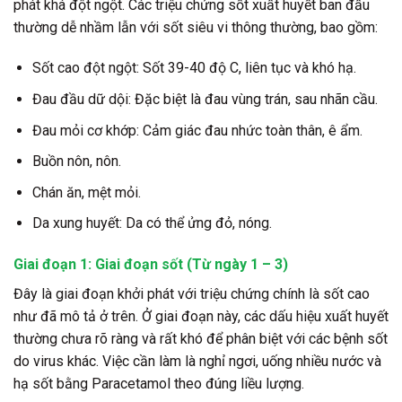
phát khá đột ngột. Các triệu chứng sốt xuất huyết ban đầu
thường dễ nhầm lẫn với sốt siêu vi thông thường, bao gồm:
Sốt cao đột ngột: Sốt 39-40 độ C, liên tục và khó hạ.
Đau đầu dữ dội: Đặc biệt là đau vùng trán, sau nhãn cầu.
Đau mỏi cơ khớp: Cảm giác đau nhức toàn thân, ê ẩm.
Buồn nôn, nôn.
Chán ăn, mệt mỏi.
Da xung huyết: Da có thể ửng đỏ, nóng.
Giai đoạn 1: Giai đoạn sốt (Từ ngày 1 – 3)
Đây là giai đoạn khởi phát với triệu chứng chính là sốt cao
như đã mô tả ở trên. Ở giai đoạn này, các dấu hiệu xuất huyết
thường chưa rõ ràng và rất khó để phân biệt với các bệnh sốt
do virus khác. Việc cần làm là nghỉ ngơi, uống nhiều nước và
hạ sốt bằng Paracetamol theo đúng liều lượng.