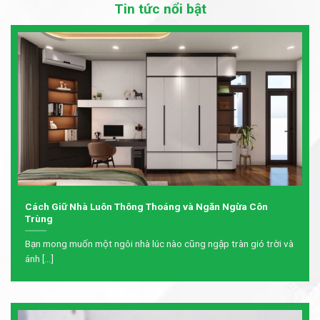
Tin tức nổi bật
Cách Giữ Nhà Luôn Thông Thoáng và Ngăn Ngừa Côn
Trùng
Bạn mong muốn một ngôi nhà lúc nào cũng ngập tràn gió trời và
ánh [...]