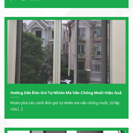
Hướng Dẫn Đón Gió Tự Nhiên Mà Vẫn Chống Muỗi Hiệu Quả
Khám phá các cách đón gió tự nhiên mà vẫn chống muỗi, từ lắp
cửa [...]