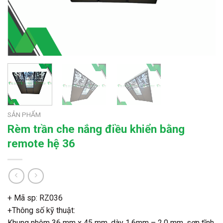
SẢN PHẨM
Rèm trần che nắng điều khiển bằng
remote hệ 36
+ Mã sp: RZ036
+Thông số kỹ thuật:
Khung nhôm 36 mm x 45 mm, dày 1.6mm – 2.0 mm, sơn tĩnh