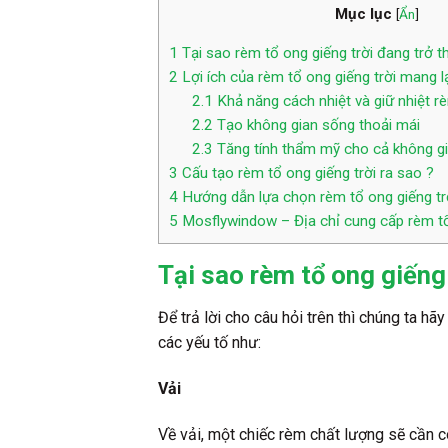
Mục lục
[
Ẩn
]
1
Tại sao rèm tổ ong giếng trời đang trở 
2
Lợi ích của rèm tổ ong giếng trời mang lại
2.1
Khả năng cách nhiệt và giữ nhiệt r
2.2
Tạo không gian sống thoải mái
2.3
Tăng tính thẩm mỹ cho cả không gi
3
Cấu tạo rèm tổ ong giếng trời ra sao ?
4
Hướng dẫn lựa chọn rèm tổ ong giếng tr
5
Mosflywindow – Địa chỉ cung cấp rèm tổ 
Tại sao rèm tổ ong giếng
Để trả lời cho câu hỏi trên thì chúng ta h
các yếu tố như:
Vải
Về vải, một chiếc rèm chất lượng sẽ cần c