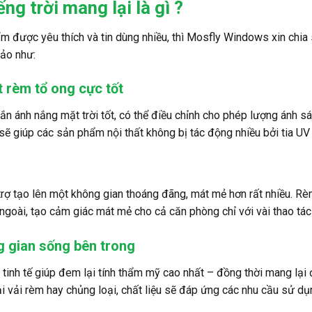
ng trời mang lại là gì ?
ẩm được yêu thích và tin dùng nhiều, thì Mosfly Windows xin chia 
ảo như:
t rèm tổ ong cực tốt
ắn ánh nắng mặt trời tốt, có thể điều chỉnh cho phép lượng ánh sá
 sẽ giúp các sản phẩm nội thất không bị tác động nhiều bởi tia U
 trợ tạo lên một không gian thoáng đãng, mát mẻ hơn rất nhiều. R
ngoài, tạo cảm giác mát mẻ cho cả căn phòng chỉ với vài thao tác
g gian sống bên trong
ọn, tinh tế giúp đem lại tính thẩm mỹ cao nhất – đồng thời mang l
i vải rèm hay chủng loại, chất liệu sẽ đáp ứng các nhu cầu sử dụ