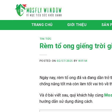
Skip
to
content
TRANG CHỦ
GIỚI THIỆU
SẢN 
TIN TỨC
Rèm tổ ong giếng trời g
POSTED ON
02/07/2025
BY
WIFIM
Ngày nay, rèm tổ ong đã và đang dần trở t
chống nắng tốt mà còn làm tốt vai trò về
Và ở bài viết sau, quý khách hãy cùng
Mos
hướng dẫn sử dụng đúng cách.