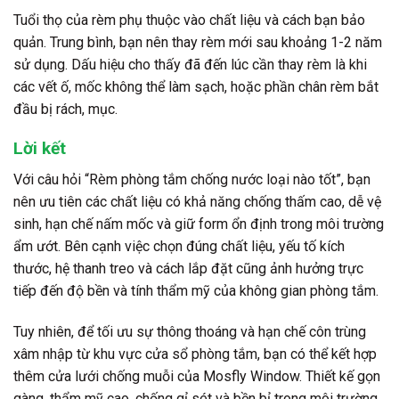
Tuổi thọ của rèm phụ thuộc vào chất liệu và cách bạn bảo
quản. Trung bình, bạn nên thay rèm mới sau khoảng 1-2 năm
sử dụng. Dấu hiệu cho thấy đã đến lúc cần thay rèm là khi
các vết ố, mốc không thể làm sạch, hoặc phần chân rèm bắt
đầu bị rách, mục.
Lời kết
Với câu hỏi “Rèm phòng tắm chống nước loại nào tốt”, bạn
nên ưu tiên các chất liệu có khả năng chống thấm cao, dễ vệ
sinh, hạn chế nấm mốc và giữ form ổn định trong môi trường
ẩm ướt. Bên cạnh việc chọn đúng chất liệu, yếu tố kích
thước, hệ thanh treo và cách lắp đặt cũng ảnh hưởng trực
tiếp đến độ bền và tính thẩm mỹ của không gian phòng tắm.
Tuy nhiên, để tối ưu sự thông thoáng và hạn chế côn trùng
xâm nhập từ khu vực cửa sổ phòng tắm, bạn có thể kết hợp
thêm cửa lưới chống muỗi của Mosfly Window. Thiết kế gọn
gàng, thẩm mỹ cao, chống gỉ sét và bền bỉ trong môi trường