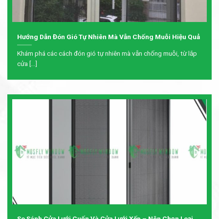
Hướng Dẫn Đón Gió Tự Nhiên Mà Vẫn Chống Muỗi Hiệu Quả
Khám phá các cách đón gió tự nhiên mà vẫn chống muỗi, từ lắp
cửa [...]
So Sánh Cửa Lưới Cuốn Và Cửa Lưới Xếp – Nên Chọn Loại