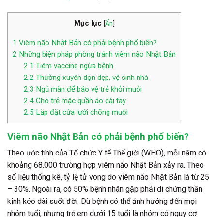
Mục lục
[
Ẩn
]
1
Viêm não Nhật Bản có phải bệnh phổ biến?
2
Những biện pháp phòng tránh viêm não Nhật Bản
2.1
Tiêm vaccine ngừa bệnh
2.2
Thường xuyên dọn dẹp, vệ sinh nhà
2.3
Ngủ màn để bảo vệ trẻ khỏi muỗi
2.4
Cho trẻ mặc quần áo dài tay
2.5
Lắp đặt cửa lưới chống muỗi
Viêm não Nhật Bản có phải bệnh phổ biến?
Theo ước tính của Tổ chức Y tế Thế giới (WHO), mỗi năm có
khoảng 68.000 trường hợp viêm não Nhật Bản xảy ra. Theo
số liệu thống kê, tỷ lệ tử vong do viêm não Nhật Bản là từ 25
– 30%. Ngoài ra, có 50% bệnh nhân gặp phải di chứng thần
kinh kéo dài suốt đời. Dù bệnh có thể ảnh hưởng đến mọi
nhóm tuổi, nhưng trẻ em dưới 15 tuổi là nhóm có nguy cơ