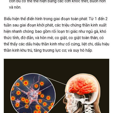
còn bú có thể thể hiện bằng các cơn khóc thét; buồn nôn
và nôn.
Biểu hiện thể điển hình trong giai đoạn toàn phát: Từ 1 đến 2
tuần sau giai đoạn khởi phát, các triệu chứng thần kinh xuất
hiện nhanh chóng: bao gồm rối loạn tri giác như ngủ gà, khó
thức tỉnh, đờ đẫn, và hôn mê; co giật, co giật toàn thân; có
thể thấy các dấu hiệu thần kinh như cổ cứng, liệt chi, dấu hiệu
thần kinh khu trú, tăng trương lực cơ; và suy hô hấp.