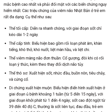
mắc bệnh cao nhất và phải đối mặt với các biến chứng nguy
hiểm nhất. Các triệu chứng của viêm não Nhật Bản ở trẻ em
rất đa dạng. Cụ thể như sau:
Thể tối cấp: Diễn ra nhanh chóng, với giai đoạn sốt chỉ
kéo dài 1-2 ngày.
Thể cấp tính: Biểu hiện bao gồm rối loạn phát âm, khàn
tiếng, khó thở, khó nuốt, liệt màn hầu, và liệt chi.
Thể viêm màng não đơn thuần: Cổ gượng, đôi khi có rối
loạn ý thức, kèm theo thay đổi dịch não tủy.
Thể thô sơ: Xuất hiện sốt, nhức đầu, buồn nôn, tiêu chảy,
và cứng cổ.
Di chứng xuất hiện muộn: Biểu hiện điển hình xuất hiện ở
giai đoạn ủ bệnh khoảng 1 tuần (từ 5 đến 15 ngày), với
giai đoạn khởi phát từ 1 đến 4 ngày; sốt cao đột ngột từ
39 đến 40 độ C, thường là sốt liên tục; đau đầu, trẻ em