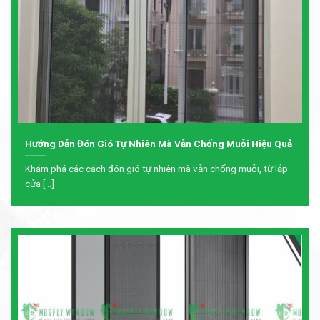
Hướng Dẫn Đón Gió Tự Nhiên Mà Vẫn Chống Muỗi Hiệu Quả
Khám phá các cách đón gió tự nhiên mà vẫn chống muỗi, từ lắp
cửa [...]