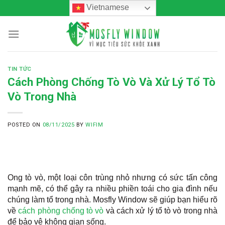
Skip
Vietnamese
to
content
TIN TỨC
Cách Phòng Chống Tò Vò Và Xử Lý Tổ Tò
Vò Trong Nhà
POSTED ON
08/11/2025
BY
WIFIM
Ong tò vò, một loại côn trùng nhỏ nhưng có sức tấn công
mạnh mẽ, có thể gây ra nhiều phiền toái cho gia đình nếu
chúng làm tổ trong nhà. Mosfly Window sẽ giúp bạn hiểu rõ
về
cách phòng chống tò vò
và cách xử lý tổ tò vò trong nhà
để bảo vệ không gian sống.