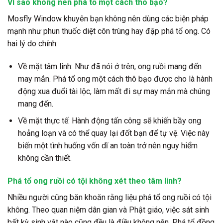
Vì sao không nên phá tổ một cách thô bạo?
Mosfly Window khuyên bạn không nên dùng các biện pháp
mạnh như phun thuốc diệt côn trùng hay đập phá tổ ong. Có
hai lý do chính:
Về mặt tâm linh:
Như đã nói ở trên, ong ruồi mang đến
may mắn. Phá tổ ong một cách thô bạo được cho là hành
động xua đuổi tài lộc, làm mất đi sự may mắn mà chúng
mang đến.
Về mặt thực tế:
Hành động tấn công sẽ khiến bầy ong
hoảng loạn và có thể quay lại đốt bạn để tự vệ. Việc này
biến một tình huống vốn dĩ an toàn trở nên nguy hiểm
không cần thiết.
Phá tổ ong ruồi có tội không xét theo tâm linh?
Nhiều người cũng băn khoăn rằng liệu phá tổ ong ruồi có tội
không. Theo quan niệm dân gian và Phật giáo, việc sát sinh
bất kỳ sinh vật nào cũng đều là điều không nên. Phá tổ đồng