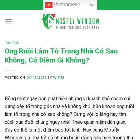
Skip
Vietnamese
to
content
TIN TỨC
Ong Ruồi Làm Tổ Trong Nhà Có Sao
Không, Có Điềm Gì Không?
POSTED ON
06/13/2026
BY
WIFIM
Bỗng một ngày bạn phát hiện những vị khách nhỏ chăm chỉ
đang xây tổ trong góc nhà và không khỏi băn khoăn
ong ruồi
làm tổ trong nhà có sao không
? Đừng vội lo lắng hay tìm
cách xua đuổi chúng ngay nhé! Theo quan niệm dân gian,
đây có thể là một điềm báo tốt lành. Hãy cùng Mosfly
Window giải mã tất cả những bí ẩn đằng sau hiện tượng thú