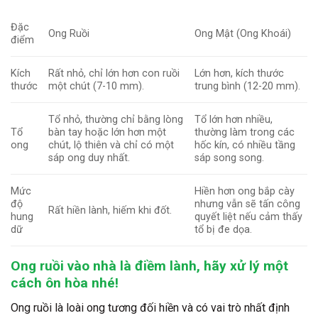
Đặc
Ong Ruồi
Ong Mật (Ong Khoái)
điểm
Kích
Rất nhỏ, chỉ lớn hơn con ruồi
Lớn hơn, kích thước
thước
một chút (7-10 mm).
trung bình (12-20 mm).
Tổ nhỏ, thường chỉ bằng lòng
Tổ lớn hơn nhiều,
Tổ
bàn tay hoặc lớn hơn một
thường làm trong các
ong
chút, lộ thiên và chỉ có một
hốc kín, có nhiều tầng
sáp ong duy nhất.
sáp song song.
Mức
Hiền hơn ong bắp cày
độ
nhưng vẫn sẽ tấn công
Rất hiền lành
, hiếm khi đốt.
hung
quyết liệt nếu cảm thấy
dữ
tổ bị đe dọa.
Ong ruồi vào nhà là điềm lành, hãy xử lý một
cách ôn hòa nhé!
Ong ruồi là loài ong tương đối hiền và có vai trò nhất định