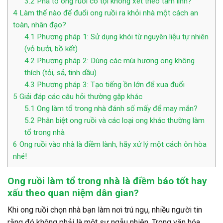
3.2
Phá tổ ong ruồi có tội không xét theo tâm linh?
4
Làm thế nào để đuổi ong ruồi ra khỏi nhà một cách an
toàn, nhân đạo?
4.1
Phương pháp 1: Sử dụng khói từ nguyên liệu tự nhiên
(vỏ bưởi, bồ kết)
4.2
Phương pháp 2: Dùng các mùi hương ong không
thích (tỏi, sả, tinh dầu)
4.3
Phương pháp 3: Tạo tiếng ồn lớn để xua đuổi
5
Giải đáp các câu hỏi thường gặp khác
5.1
Ong làm tổ trong nhà đánh số mấy để may mắn?
5.2
Phân biệt ong ruồi và các loại ong khác thường làm
tổ trong nhà
6
Ong ruồi vào nhà là điềm lành, hãy xử lý một cách ôn hòa
nhé!
Ong ruồi làm tổ trong nhà là điềm báo tốt hay
xấu theo quan niệm dân gian?
Khi ong ruồi chọn nhà bạn làm nơi trú ngụ, nhiều người tin
rằng đó không phải là một sự ngẫu nhiên. Trong văn hóa