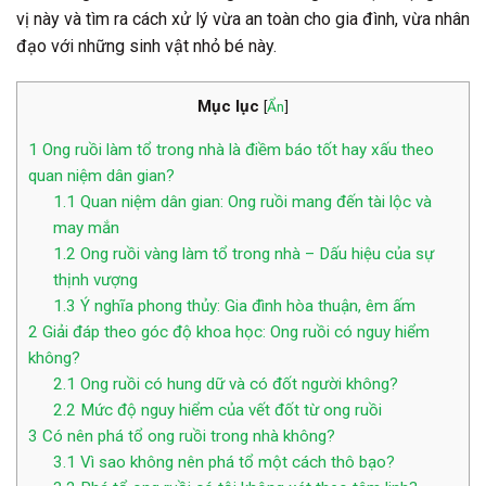
vị này và tìm ra cách xử lý vừa an toàn cho gia đình, vừa nhân
đạo với những sinh vật nhỏ bé này.
Mục lục
[
Ẩn
]
1
Ong ruồi làm tổ trong nhà là điềm báo tốt hay xấu theo
quan niệm dân gian?
1.1
Quan niệm dân gian: Ong ruồi mang đến tài lộc và
may mắn
1.2
Ong ruồi vàng làm tổ trong nhà – Dấu hiệu của sự
thịnh vượng
1.3
Ý nghĩa phong thủy: Gia đình hòa thuận, êm ấm
2
Giải đáp theo góc độ khoa học: Ong ruồi có nguy hiểm
không?
2.1
Ong ruồi có hung dữ và có đốt người không?
2.2
Mức độ nguy hiểm của vết đốt từ ong ruồi
3
Có nên phá tổ ong ruồi trong nhà không?
3.1
Vì sao không nên phá tổ một cách thô bạo?