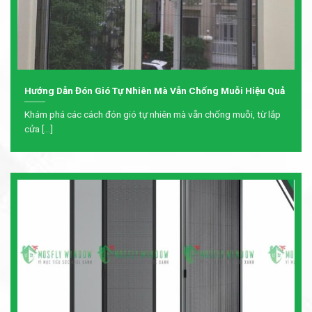
Hướng Dẫn Đón Gió Tự Nhiên Mà Vẫn Chống Muỗi Hiệu Quả
Khám phá các cách đón gió tự nhiên mà vẫn chống muỗi, từ lắp
cửa [...]