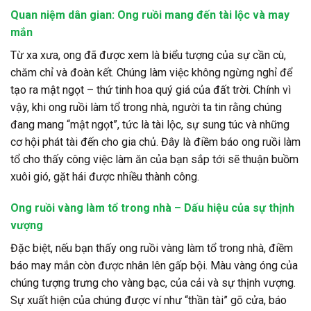
Quan niệm dân gian: Ong ruồi mang đến tài lộc và may
mắn
Từ xa xưa, ong đã được xem là biểu tượng của sự cần cù,
chăm chỉ và đoàn kết. Chúng làm việc không ngừng nghỉ để
tạo ra mật ngọt – thứ tinh hoa quý giá của đất trời. Chính vì
vậy, khi ong ruồi làm tổ trong nhà, người ta tin rằng chúng
đang mang “mật ngọt”, tức là tài lộc, sự sung túc và những
cơ hội phát tài đến cho gia chủ. Đây là điềm báo ong ruồi làm
tổ cho thấy công việc làm ăn của bạn sắp tới sẽ thuận buồm
xuôi gió, gặt hái được nhiều thành công.
Ong ruồi vàng làm tổ trong nhà – Dấu hiệu của sự thịnh
vượng
Đặc biệt, nếu bạn thấy ong ruồi vàng làm tổ trong nhà, điềm
báo may mắn còn được nhân lên gấp bội. Màu vàng óng của
chúng tượng trưng cho vàng bạc, của cải và sự thịnh vượng.
Sự xuất hiện của chúng được ví như “thần tài” gõ cửa, báo