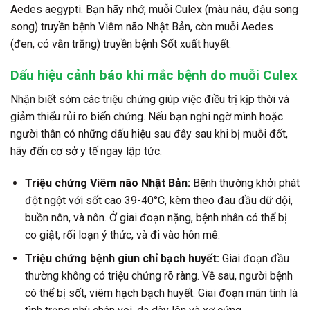
Aedes aegypti. Bạn hãy nhớ, muỗi Culex (màu nâu, đậu song
song) truyền bệnh Viêm não Nhật Bản, còn muỗi Aedes
(đen, có vằn trắng) truyền bệnh Sốt xuất huyết.
Dấu hiệu cảnh báo khi mắc bệnh do muỗi Culex
Nhận biết sớm các triệu chứng giúp việc điều trị kịp thời và
giảm thiểu rủi ro biến chứng. Nếu bạn nghi ngờ mình hoặc
người thân có những dấu hiệu sau đây sau khi bị muỗi đốt,
hãy đến cơ sở y tế ngay lập tức.
Triệu chứng Viêm não Nhật Bản:
Bệnh thường khởi phát
đột ngột với sốt cao 39-40°C, kèm theo đau đầu dữ dội,
buồn nôn, và nôn. Ở giai đoạn nặng, bệnh nhân có thể bị
co giật, rối loạn ý thức, và đi vào hôn mê.
Triệu chứng bệnh giun chỉ bạch huyết:
Giai đoạn đầu
thường không có triệu chứng rõ ràng. Về sau, người bệnh
có thể bị sốt, viêm hạch bạch huyết. Giai đoạn mãn tính là