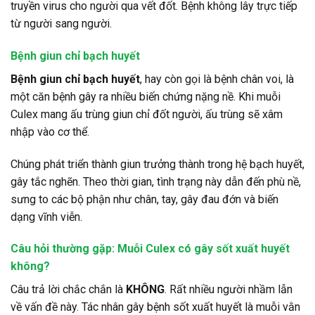
truyền virus cho người qua vết đốt. Bệnh không lây trực tiếp
từ người sang người.
Bệnh giun chỉ bạch huyết
Bệnh giun chỉ bạch huyết
, hay còn gọi là bệnh chân voi, là
một căn bệnh gây ra nhiều biến chứng nặng nề. Khi muỗi
Culex mang ấu trùng giun chỉ đốt người, ấu trùng sẽ xâm
nhập vào cơ thể.
Chúng phát triển thành giun trưởng thành trong hệ bạch huyết,
gây tắc nghẽn. Theo thời gian, tình trạng này dẫn đến phù nề,
sưng to các bộ phận như chân, tay, gây đau đớn và biến
dạng vĩnh viễn.
Câu hỏi thường gặp: Muỗi Culex có gây sốt xuất huyết
không?
Câu trả lời chắc chắn là
KHÔNG
. Rất nhiều người nhầm lẫn
về vấn đề này. Tác nhân gây bệnh sốt xuất huyết là muỗi vằn