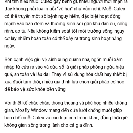
Khi tìm hiểu muỗi Culex gây bệnh gì, nhiều người mới nhận ra
đây không phải loài muỗi “vô hại” như vẫn nghĩ. Muỗi Culex
có thể truyền một số bệnh nguy hiểm, đặc biệt hoạt động
mạnh vào ban đêm và thường sinh sôi gần khu dân cư, cống
rãnh, ao tù. Nếu không kiểm soát tốt môi trường sống, nguy
cơ lây nhiễm hoàn toàn có thể xảy ra trong sinh hoạt hằng
ngày.
Bên cạnh việc giữ vệ sinh xung quanh nhà, ngăn muỗi xâm
nhập từ cửa ra vào và cửa sổ là giải pháp phòng ngừa hiệu
quả, an toàn và lâu dài. Thay vì sử dụng hóa chất hay thiết bị
xua đuổi tạm thời, nhiều gia đình lựa chọn giải pháp cơ học
để bảo vệ sức khỏe bền vững.
Với thiết kế chắc chắn, thông thoáng và phù hợp nhiều không
gian, Mosfly Window mang đến cửa lưới chống muỗi giúp
hạn chế muỗi Culex và các loại côn trùng khác, đồng thời giữ
không gian sống trong lành cho cả gia đình.