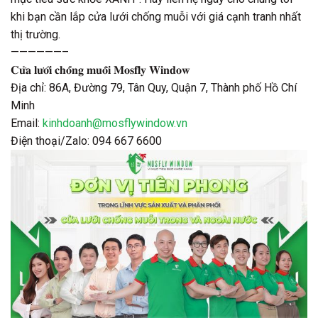
khi bạn cần lắp cửa lưới chống muỗi với giá cạnh tranh nhất
thị trường.
——————–
𝐂𝐮̛̉𝐚 𝐥𝐮̛𝐨̛́𝐢 𝐜𝐡𝐨̂́𝐧𝐠 𝐦𝐮𝐨̂̃𝐢 𝐌𝐨𝐬𝐟𝐥𝐲 𝐖𝐢𝐧𝐝𝐨𝐰
Địa chỉ: 86A, Đường 79, Tân Quy, Quận 7, Thành phố Hồ Chí
Minh
Email:
kinhdoanh@mosflywindow.vn
Điện thoại/Zalo: 094 667 6600