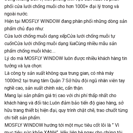
phối cửa lưới chống muỗi cho hơn 1000+ đại lý trong và
ngoài nước.
Hiện tại MOSFLY WINDOW đang phân phối những dòng sản
phẩm chủ đạo như:
Cửa lưới chống muỗi dạng xếpCửa lưới chống muỗi tự
cuốnCửa lưới chống muỗi dạng lùaCùng nhiều mẫu sản
phẩm chống muỗi khác….
Lý do mà MOSFLY WINDOW luôn được nhiều khách hàng tin
tưởng và lựa chọn:
Là công ty sản xuất không qua trung gian, có nhà máy
1000m2 tại trung tâm Quận 7 Sở hữu đội ngũ nhân viên tay
nghề cao, sản xuất chính xác, cẩn thận.
Mang lại sản phẩm giá trị cao với chi phí thấp nhất cho
khách hàng và đối tác.Luôn đảm bảo tiến độ giao hàng, sở
hữu trang thiết bị hiện đại, quy trình chặt chẽ, trao chuốt từng
chi tiết sản phẩm.
MOSFLY WINDOW hướng tới một mục tiêu cốt lõi là ” Vì
mục tiêu sức khỏe XANH”. Hãy liên hệ ngay cho chúng tôi