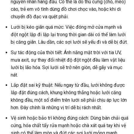
nguyên nhân hàng đầu. Có thể là do thú cưng (chó, mèo)
cào, trẻ em vô tình dùng đồ chơi chọc vào, hoặc khi di
chuyển đồ đạc va quệt phải.
Lưới bị kéo giãn quá mức: Việc đóng mở cửa mạnh và
đột ngột lặp đi lặp lại trong thời gian dài có thể làm lưới
bị căng giãn. Lâu dần, các sợi lưới sẽ yếu đi và dễ bị đứt.
Sự tác động của thời tiết: Ánh nắng mặt trời với tia UV,
mưa axit, sự thay đổi nhiệt độ đột ngột đều làm vật liệu
lưới bị lão hóa. Sợi lưới sẽ trở nên giòn, dễ gãy và mục
nát.
Lắp đặt sai kỹ thuật: Nếu ngay từ đầu, lưới không được
lắp đặt đúng cách, khung không thẳng hoặc lưới căng
không đều, một số điểm trên lưới sẽ phải chịu áp lực lớn
hơn. Đây chính là những vị trí dễ bị rách nhất.
Vệ sinh hoặc bảo trì không đúng cách: Dùng bàn chải quá
cứng, hóa chất tẩy rửa mạnh hoặc chà xát quá tay khi vệ
sinh có thể làm mòn và đứt các sợi lưới mỏng manh.