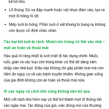
kẽ hở nhỏ.
Lỗ thủng: Do va đập mạnh hoặc vật nhọn đâm vào, tạo ra
một lỗ hổng rõ rệt.
Mép lưới bị hỏng: Phần lưới ở sát khung bị bung ra, không
còn được cố định chắc chắn.
Tác hại khi lưới bị rách: Muỗi/côn trùng có thể vào nhà –
mất an toàn và thoải mái
Hậu quả rõ ràng nhất là lưới mất đi tác dụng chính. Muỗi,
ruồi, gián và các loại côn trùng khác có thể dễ dàng xâm
nhập vào nhà bạn. Điều này không chỉ gây phiền toái mà còn
tiềm ẩn nguy cơ về các bệnh truyền nhiễm. Không gian sống
của gia đình không còn an toàn và thoải mái nữa.
Vì sao ngay cả rách nhỏ cũng không nên bỏ qua
Một vết rách nhỏ hôm nay có thể trở thành một lỗ thủng lớn
vào ngày mai. Tác động của gió, việc đóng mở cửa thường