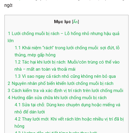
ngờ.
Mục lục
[
Ẩn
]
1
Lưới chống muỗi bị rách – Lỗ hổng nhỏ nhưng hậu quả
lớn
1.1
Khái niệm “rách” trong lưới chống muỗi: sợi đứt, lỗ
thủng, mép gấp hỏng
1.2
Tác hại khi lưới bị rách: Muỗi/côn trùng có thể vào
nhà – mất an toàn và thoải mái
1.3
Vì sao ngay cả rách nhỏ cũng không nên bỏ qua
2
Nguyên nhân phổ biến khiến lưới chống muỗi bị rách
3
Cách kiểm tra và xác định vị trí rách trên lưới chống muỗi
4
Hướng dẫn sửa chữa khi lưới chống muỗi bị rách
4.1
Sửa tại chỗ: Dùng keo chuyên dụng hoặc miếng vá
nhỏ để dán lưới
4.2
Thay lưới mới: Khi vết rách lớn hoặc nhiều vị trí đã bị
hỏng