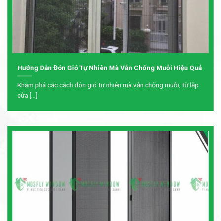
Hướng Dẫn Đón Gió Tự Nhiên Mà Vẫn Chống Muỗi Hiệu Quả
Khám phá các cách đón gió tự nhiên mà vẫn chống muỗi, từ lắp
cửa [...]