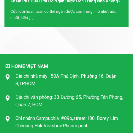
Khám Phá Cửa Lưới Có Ngăn Được Côn Trùng Nhỏ Không?
Cửa lưới hoàn toàn có thể ngăn được côn trùng nhỏ như ruồi,
muỗi, kiến [...]
IZI HOME VIỆT NAM
Đia chỉ nhà máy : 50A Phú Định, Phường 16, Quận
8,TPHCM
Địa chỉ văn phòng: 33 Đường 65, Phường Tân Phong,
Quận 7, HCM
Chi nhánh Campuchia: #89o,street 180, Borey Lim
Chheang Hak Veasbov,Phnom penh.