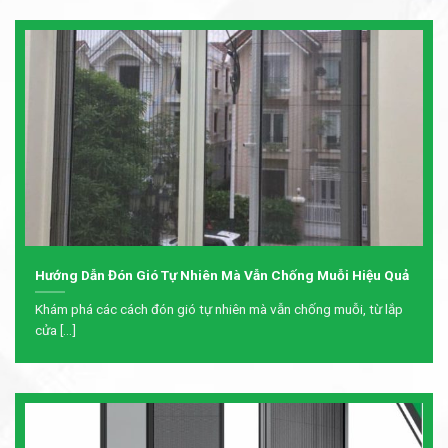
Hướng Dẫn Đón Gió Tự Nhiên Mà Vẫn Chống Muỗi Hiệu Quả
Khám phá các cách đón gió tự nhiên mà vẫn chống muỗi, từ lắp
cửa [...]