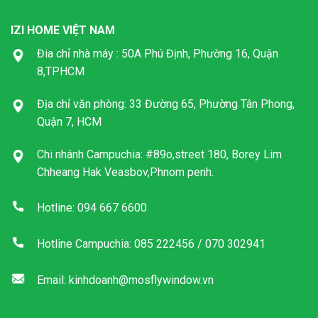
IZI HOME VIỆT NAM
Đia chỉ nhà máy : 50A Phú Định, Phường 16, Quận
8,TPHCM
Địa chỉ văn phòng: 33 Đường 65, Phường Tân Phong,
Quận 7, HCM
Chi nhánh Campuchia: #89o,street 180, Borey Lim
Chheang Hak Veasbov,Phnom penh.
Hotline: 094 667 6600
Hotline Campuchia: 085 222456 / 070 302941
Email: kinhdoanh@mosflywindow.vn