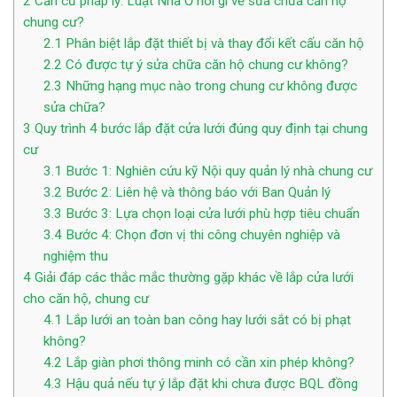
2
Căn cứ pháp lý: Luật Nhà Ở nói gì về sửa chữa căn hộ
chung cư?
2.1
Phân biệt lắp đặt thiết bị và thay đổi kết cấu căn hộ
2.2
Có được tự ý sửa chữa căn hộ chung cư không?
2.3
Những hạng mục nào trong chung cư không được
sửa chữa?
3
Quy trình 4 bước lắp đặt cửa lưới đúng quy định tại chung
cư
3.1
Bước 1: Nghiên cứu kỹ Nội quy quản lý nhà chung cư
3.2
Bước 2: Liên hệ và thông báo với Ban Quản lý
3.3
Bước 3: Lựa chọn loại cửa lưới phù hợp tiêu chuẩn
3.4
Bước 4: Chọn đơn vị thi công chuyên nghiệp và
nghiệm thu
4
Giải đáp các thắc mắc thường gặp khác về lắp cửa lưới
cho căn hộ, chung cư
4.1
Lắp lưới an toàn ban công hay lưới sắt có bị phạt
không?
4.2
Lắp giàn phơi thông minh có cần xin phép không?
4.3
Hậu quả nếu tự ý lắp đặt khi chưa được BQL đồng