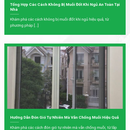
Tổng Hợp Các Cách Không Bị Muỗi Đốt Khi Ngủ An Toàn Tại
Nhà
Khám phá các cách không bị muỗi đốt khi ngủ hiệu quả, từ
phương pháp [...]
Hướng Dẫn Đón Gió Tự Nhiên Mà Vẫn Chống Muỗi Hiệu Quả
Khám phá các cách đón gió tự nhiên mà vẫn chống muỗi, từ lắp