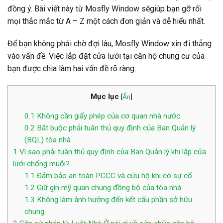
đồng ý. Bài viết này từ Mosfly Window sẽgiúp bạn gỡ rối
mọi thắc mắc từ A – Z một cách đơn giản và dễ hiểu nhất.
Để bạn không phải chờ đợi lâu, Mosfly Window xin đi thẳng
vào vấn đề. Việc lắp đặt cửa lưới tại căn hộ chung cư của
bạn được chia làm hai vấn đề rõ ràng:
Mục lục
[
Ẩn
]
0.1
Không cần giấy phép của cơ quan nhà nước
0.2
Bắt buộc phải tuân thủ quy định của Ban Quản lý
(BQL) tòa nhà
1
Vì sao phải tuân thủ quy định của Ban Quản lý khi lắp cửa
lưới chống muỗi?
1.1
Đảm bảo an toàn PCCC và cứu hộ khi có sự cố
1.2
Giữ gìn mỹ quan chung đồng bộ của tòa nhà
1.3
Không làm ảnh hưởng đến kết cấu phần sở hữu
chung