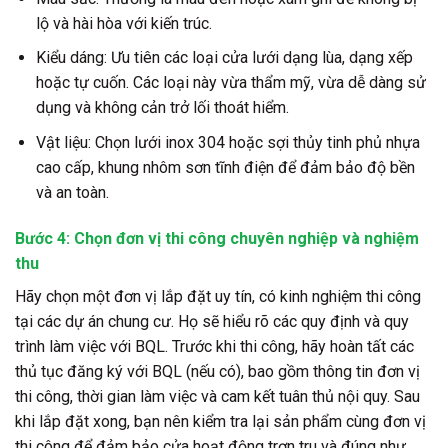
lộ và hài hòa với kiến trúc.
Kiểu dáng:
Ưu tiên các loại cửa lưới dạng lùa, dạng xếp
hoặc tự cuốn. Các loại này vừa thẩm mỹ, vừa dễ dàng sử
dụng và không cản trở lối thoát hiểm.
Vật liệu:
Chọn lưới inox 304 hoặc sợi thủy tinh phủ nhựa
cao cấp, khung nhôm sơn tĩnh điện để đảm bảo độ bền
và an toàn.
Bước 4: Chọn đơn vị thi công chuyên nghiệp và nghiệm
thu
Hãy chọn một đơn vị lắp đặt uy tín, có kinh nghiệm thi công
tại các dự án chung cư. Họ sẽ hiểu rõ các quy định và quy
trình làm việc với BQL. Trước khi thi công, hãy hoàn tất các
thủ tục đăng ký với BQL (nếu có), bao gồm thông tin đơn vị
thi công, thời gian làm việc và cam kết tuân thủ nội quy. Sau
khi lắp đặt xong, bạn nên kiểm tra lại sản phẩm cùng đơn vị
thi công để đảm bảo cửa hoạt động trơn tru và đúng như