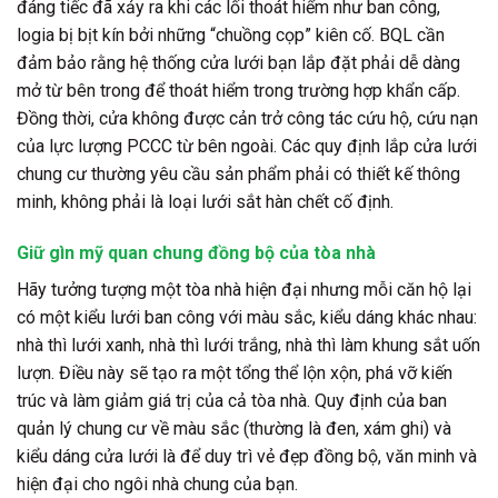
đáng tiếc đã xảy ra khi các lối thoát hiểm như ban công,
logia bị bịt kín bởi những “chuồng cọp” kiên cố. BQL cần
đảm bảo rằng hệ thống cửa lưới bạn lắp đặt phải dễ dàng
mở từ bên trong để thoát hiểm trong trường hợp khẩn cấp.
Đồng thời, cửa không được cản trở công tác cứu hộ, cứu nạn
của lực lượng PCCC từ bên ngoài. Các quy định lắp cửa lưới
chung cư thường yêu cầu sản phẩm phải có thiết kế thông
minh, không phải là loại lưới sắt hàn chết cố định.
Giữ gìn mỹ quan chung đồng bộ của tòa nhà
Hãy tưởng tượng một tòa nhà hiện đại nhưng mỗi căn hộ lại
có một kiểu lưới ban công với màu sắc, kiểu dáng khác nhau:
nhà thì lưới xanh, nhà thì lưới trắng, nhà thì làm khung sắt uốn
lượn. Điều này sẽ tạo ra một tổng thể lộn xộn, phá vỡ kiến
trúc và làm giảm giá trị của cả tòa nhà. Quy định của ban
quản lý chung cư về màu sắc (thường là đen, xám ghi) và
kiểu dáng cửa lưới là để duy trì vẻ đẹp đồng bộ, văn minh và
hiện đại cho ngôi nhà chung của bạn.