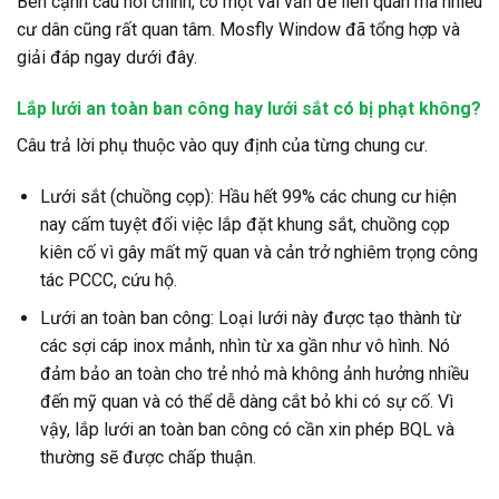
Bên cạnh câu hỏi chính, có một vài vấn đề liên quan mà nhiều
cư dân cũng rất quan tâm. Mosfly Window đã tổng hợp và
giải đáp ngay dưới đây.
Lắp lưới an toàn ban công hay lưới sắt có bị phạt không?
Câu trả lời phụ thuộc vào quy định của từng chung cư.
Lưới sắt (chuồng cọp):
Hầu hết 99% các chung cư hiện
nay
cấm tuyệt đối
việc lắp đặt khung sắt, chuồng cọp
kiên cố vì gây mất mỹ quan và cản trở nghiêm trọng công
tác PCCC, cứu hộ.
Lưới an toàn ban công:
Loại lưới này được tạo thành từ
các sợi cáp inox mảnh, nhìn từ xa gần như vô hình. Nó
đảm bảo an toàn cho trẻ nhỏ mà không ảnh hưởng nhiều
đến mỹ quan và có thể dễ dàng cắt bỏ khi có sự cố. Vì
vậy,
lắp lưới an toàn ban công có cần xin phép
BQL và
thường sẽ được chấp thuận.