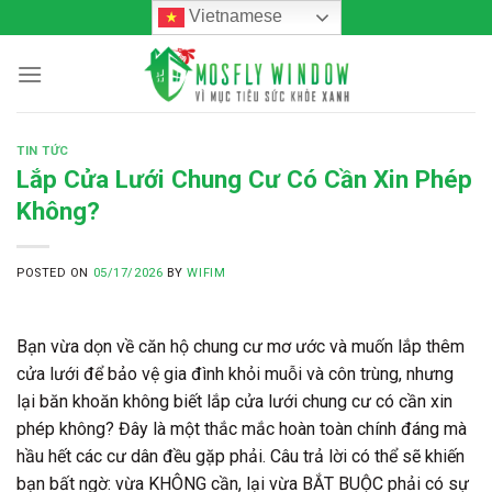
Skip
Vietnamese
to
content
TIN TỨC
Lắp Cửa Lưới Chung Cư Có Cần Xin Phép
Không?
POSTED ON
05/17/2026
BY
WIFIM
Bạn vừa dọn về căn hộ chung cư mơ ước và muốn lắp thêm
cửa lưới để bảo vệ gia đình khỏi muỗi và côn trùng, nhưng
lại băn khoăn không biết
lắp cửa lưới chung cư có cần xin
phép
không? Đây là một thắc mắc hoàn toàn chính đáng mà
hầu hết các cư dân đều gặp phải. Câu trả lời có thể sẽ khiến
bạn bất ngờ: v
ừa KHÔNG cần, lại vừa BẮT BUỘC phả
i có sự