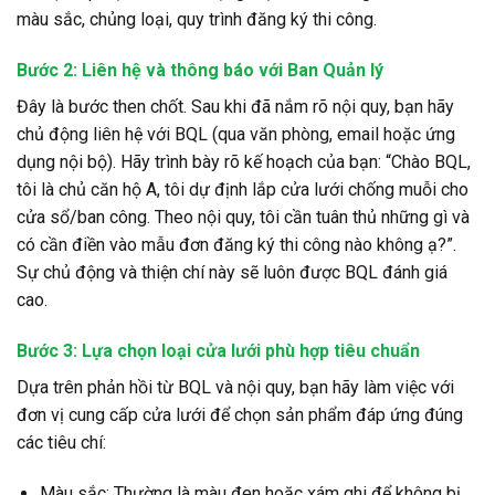
màu sắc, chủng loại, quy trình đăng ký thi công.
Bước 2: Liên hệ và thông báo với Ban Quản lý
Đây là bước then chốt. Sau khi đã nắm rõ nội quy, bạn hãy
chủ động liên hệ với BQL (qua văn phòng, email hoặc ứng
dụng nội bộ). Hãy trình bày rõ kế hoạch của bạn: “Chào BQL,
tôi là chủ căn hộ A, tôi dự định lắp cửa lưới chống muỗi cho
cửa sổ/ban công. Theo nội quy, tôi cần tuân thủ những gì và
có cần điền vào mẫu đơn đăng ký thi công nào không ạ?”.
Sự chủ động và thiện chí này sẽ luôn được BQL đánh giá
cao.
Bước 3: Lựa chọn loại cửa lưới phù hợp tiêu chuẩn
Dựa trên phản hồi từ BQL và nội quy, bạn hãy làm việc với
đơn vị cung cấp cửa lưới để chọn sản phẩm đáp ứng đúng
các tiêu chí:
Màu sắc:
Thường là màu đen hoặc xám ghi để không bị