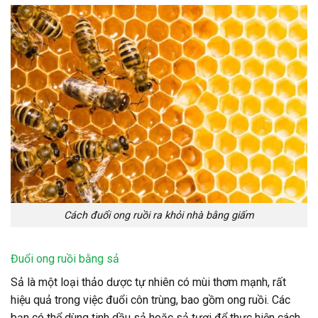
Cách đuổi ong ruồi ra khỏi nhà bằng giấm
Đuổi ong ruồi bằng sả
Sả là một loại thảo dược tự nhiên có mùi thơm mạnh, rất
hiệu quả trong việc đuổi côn trùng, bao gồm ong ruồi. Các
bạn có thể dùng tinh dầu sả hoặc sả tươi để thực hiện cách