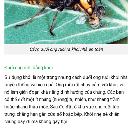
Cách đuổi ong ruồi ra khỏi nhà an toàn
Đuổi ong ruồi bằng khói
Sử dụng khói là một trong những cách đuổi ong ruồi khỏi nhà
truyền thống và hiệu quả. Ong ruồi rất nhạy cảm với khói, vì
nó làm gián đoạn khả năng định hướng của chúng. Các bạn
có thể đốt một ít nhang (hương) tự nhiên, như nhang trầm
hoặc nhang thảo mộc. Sau đó đặt ở khu vực ong ruồi tập
trung, chẳng hạn gần cửa sổ hoặc bếp. Khói nhẹ sẽ khiến
chúng bay đi mà không gây hại.