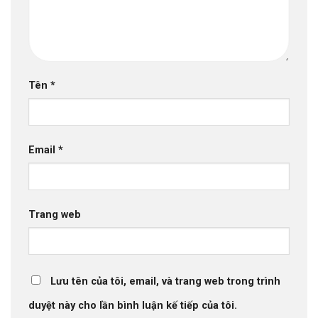
Tên
*
Email
*
Trang web
Lưu tên của tôi, email, và trang web trong trình
duyệt này cho lần bình luận kế tiếp của tôi.