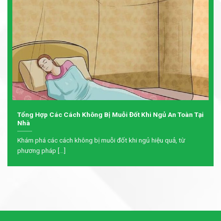
Tổng Hợp Các Cách Không Bị Muỗi Đốt Khi Ngủ An Toàn Tại
Nhà
Khám phá các cách không bị muỗi đốt khi ngủ hiệu quả, từ
phương pháp [...]