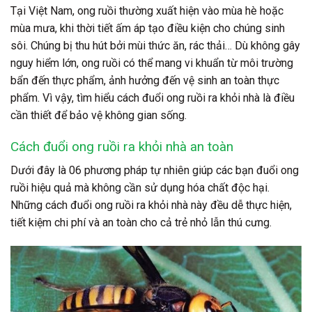
Tại Việt Nam, ong ruồi thường xuất hiện vào mùa hè hoặc
mùa mưa, khi thời tiết ấm áp tạo điều kiện cho chúng sinh
sôi. Chúng bị thu hút bởi mùi thức ăn, rác thải… Dù không gây
nguy hiểm lớn, ong ruồi có thể mang vi khuẩn từ môi trường
bẩn đến thực phẩm, ảnh hưởng đến vệ sinh an toàn thực
phẩm. Vì vậy, tìm hiểu cách đuổi ong ruồi ra khỏi nhà là điều
cần thiết để bảo vệ không gian sống.
Cách đuổi ong ruồi ra khỏi nhà an toàn
Dưới đây là 06 phương pháp tự nhiên giúp các bạn đuổi ong
ruồi hiệu quả mà không cần sử dụng hóa chất độc hại.
Những cách đuổi ong ruồi ra khỏi nhà này đều dễ thực hiện,
tiết kiệm chi phí và an toàn cho cả trẻ nhỏ lẫn thú cưng.