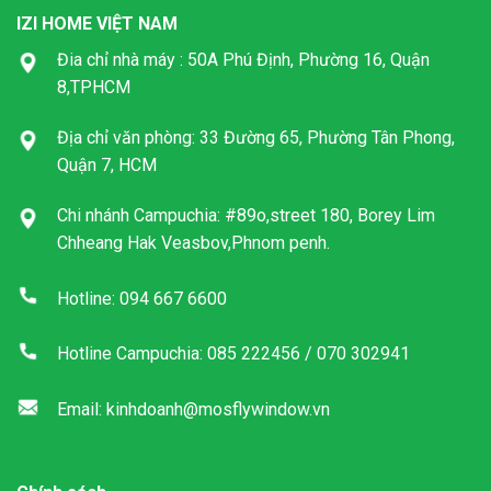
IZI HOME VIỆT NAM
Đia chỉ nhà máy : 50A Phú Định, Phường 16, Quận
8,TPHCM
Địa chỉ văn phòng: 33 Đường 65, Phường Tân Phong,
Quận 7, HCM
Chi nhánh Campuchia: #89o,street 180, Borey Lim
Chheang Hak Veasbov,Phnom penh.
Hotline: 094 667 6600
Hotline Campuchia: 085 222456 / 070 302941
Email: kinhdoanh@mosflywindow.vn