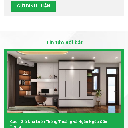
Tin tức nổi bật
Cách Giữ Nhà Luôn Thông Thoáng và Ngăn Ngừa Côn
Trùng