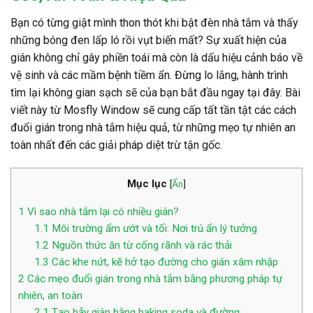
Bạn có từng giật mình thon thót khi bật đèn nhà tắm và thấy
những bóng đen lấp ló rồi vụt biến mất? Sự xuất hiện của
gián không chỉ gây phiền toái mà còn là dấu hiệu cảnh báo về
vệ sinh và các mầm bệnh tiềm ẩn. Đừng lo lắng, hành trình
tìm lại không gian sạch sẽ của bạn bắt đầu ngay tại đây. Bài
viết này từ Mosfly Window sẽ cung cấp tất tần tật các cách
đuổi gián trong nhà tắm hiệu quả, từ những mẹo tự nhiên an
toàn nhất đến các giải pháp diệt trừ tận gốc.
Mục lục
[
Ẩn
]
1
Vì sao nhà tắm lại có nhiều gián?
1.1
Môi trường ẩm ướt và tối: Nơi trú ẩn lý tưởng
1.2
Nguồn thức ăn từ cống rãnh và rác thải
1.3
Các khe nứt, kẽ hở tạo đường cho gián xâm nhập
2
Các mẹo đuổi gián trong nhà tắm bằng phương pháp tự
nhiên, an toàn
2.1
Tạo bẫy gián bằng baking soda và đường