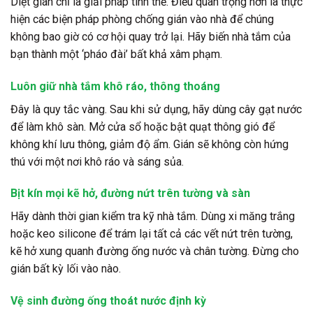
Diệt gián chỉ là giải pháp tình thế. Điều quan trọng hơn là thực
hiện các biện pháp phòng chống gián vào nhà để chúng
không bao giờ có cơ hội quay trở lại. Hãy biến nhà tắm của
bạn thành một ‘pháo đài’ bất khả xâm phạm.
Luôn giữ nhà tắm khô ráo, thông thoáng
Đây là quy tắc vàng. Sau khi sử dụng, hãy dùng cây gạt nước
để làm khô sàn. Mở cửa sổ hoặc bật quạt thông gió để
không khí lưu thông, giảm độ ẩm. Gián sẽ không còn hứng
thú với một nơi khô ráo và sáng sủa.
Bịt kín mọi kẽ hở, đường nứt trên tường và sàn
Hãy dành thời gian kiểm tra kỹ nhà tắm. Dùng xi măng trắng
hoặc keo silicone để trám lại tất cả các vết nứt trên tường,
kẽ hở xung quanh đường ống nước và chân tường. Đừng cho
gián bất kỳ lối vào nào.
Vệ sinh đường ống thoát nước định kỳ