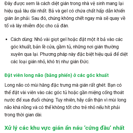
Đây được xem là cách diệt gián trong nhà vệ sinh mang lại
hiệu quả lâu dài nhất. Bả và gel có chứa chất hấp dẫn khiến
gián ăn phải. Sau đó, chúng không chết ngay mà sẽ quay về
tổ và lây nhiễm độc cho cả đàn.
Cách dùng: Nhỏ vài giọt gel hoặc đặt một ít bả vào các
góc khuất, bản lề cửa, gầm tủ, những nơi gián thường
xuyên qua lại. Phương pháp này đặc biệt hiệu quả để diệt
các loại gián nhỏ, khó trị như gián Đức.
Đặt viên long não (băng phiến) ở các góc khuất
Long não có mùi hăng đặc trưng mà gián rất ghét. Bạn có
thể đặt vài viên vào các góc tủ hoặc gần miệng cống thoát
nước để xua đuổi chúng. Tuy nhiên, hãy cẩn thận vì mùi long
não khá nồng và có thể không tốt cho trẻ nhỏ nếu hít phải
trong thời gian dài.
Xử lý các khu vực gián ẩn náu ‘cứng đầu’ nhất