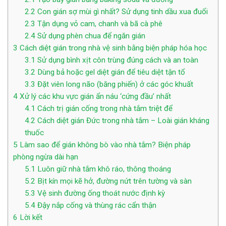
2.2
Con gián sợ mùi gì nhất? Sử dụng tinh dầu xua đuổi
2.3
Tận dụng vỏ cam, chanh và bã cà phê
2.4
Sử dụng phèn chua để ngăn gián
3
Cách diệt gián trong nhà vệ sinh bằng biện pháp hóa học
3.1
Sử dụng bình xịt côn trùng đúng cách và an toàn
3.2
Dùng bả hoặc gel diệt gián để tiêu diệt tận tổ
3.3
Đặt viên long não (băng phiến) ở các góc khuất
4
Xử lý các khu vực gián ẩn náu ‘cứng đầu’ nhất
4.1
Cách trị gián cống trong nhà tắm triệt để
4.2
Cách diệt gián Đức trong nhà tắm – Loài gián kháng
thuốc
5
Làm sao để gián không bò vào nhà tắm? Biện pháp
phòng ngừa dài hạn
5.1
Luôn giữ nhà tắm khô ráo, thông thoáng
5.2
Bịt kín mọi kẽ hở, đường nứt trên tường và sàn
5.3
Vệ sinh đường ống thoát nước định kỳ
5.4
Đậy nắp cống và thùng rác cẩn thận
6
Lời kết