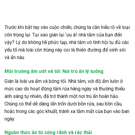
Trước khi bắt tay vào cuộc chiến, chúng ta cần hiểu rõ về loại
côn trùng lại. Tại sao gián lại ‘ưu ái’ nhà tắm của bạn đến
vậy? Lý do không hề phức tạp, nhà tắm vô tình hội tụ đủ các
yếu tố mà loài côn trùng này coi là thiên đường để sinh sôi
và ẩn náu.
Môi trường ẩm ướt và tối: Nơi trú ẩn lý tưởng
Gián là loài ưa ẩm và bóng tối. Nhà tắm, với độ ẩm luôn ở
mức cao do hoạt động tắm rửa hàng ngày và thường thiếu
ánh sáng tự nhiên, đã trở thành một nơi trú ẩn hoàn hảo.
Chúng có thể dễ dàng lẩn trốn dưới bồn rửa, sau bồn cầu,
hoặc trong các góc khuất, tránh xa tầm mắt của bạn vào ban
ngày.
Nguồn thức ăn từ cống rãnh và rác thải