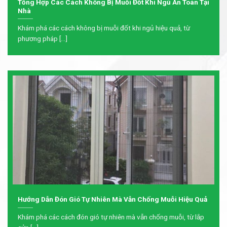
Tổng Hợp Các Cách Không Bị Muỗi Đốt Khi Ngủ An Toàn Tại
Nhà
Khám phá các cách không bị muỗi đốt khi ngủ hiệu quả, từ
phương pháp [...]
Hướng Dẫn Đón Gió Tự Nhiên Mà Vẫn Chống Muỗi Hiệu Quả
Khám phá các cách đón gió tự nhiên mà vẫn chống muỗi, từ lắp