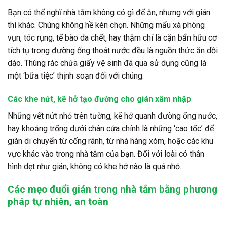
Bạn có thể nghĩ nhà tắm không có gì để ăn, nhưng với gián
thì khác. Chúng không hề kén chọn. Những mẩu xà phòng
vụn, tóc rụng, tế bào da chết, hay thậm chí là cặn bẩn hữu cơ
tích tụ trong đường ống thoát nước đều là nguồn thức ăn dồi
dào. Thùng rác chứa giấy vệ sinh đã qua sử dụng cũng là
một ‘bữa tiệc’ thịnh soạn đối với chúng.
Các khe nứt, kẽ hở tạo đường cho gián xâm nhập
Những vết nứt nhỏ trên tường, kẽ hở quanh đường ống nước,
hay khoảng trống dưới chân cửa chính là những ‘cao tốc’ để
gián di chuyển từ cống rãnh, từ nhà hàng xóm, hoặc các khu
vực khác vào trong nhà tắm của bạn. Đối với loài có thân
hình dẹt như gián, không có khe hở nào là quá nhỏ.
Các mẹo đuổi gián trong nhà tắm bằng phương
pháp tự nhiên, an toàn