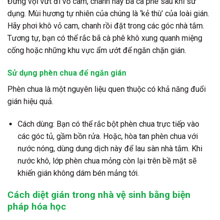
Đừng vội vứt đi vỏ cam, chanh hay bã cà phê sau khi sử
dụng. Mùi hương tự nhiên của chúng là ‘kẻ thù’ của loài gián.
Hãy phơi khô vỏ cam, chanh rồi đặt trong các góc nhà tắm.
Tương tự, bạn có thể rắc bã cà phê khô xung quanh miệng
cống hoặc những khu vực ẩm ướt để ngăn chặn gián.
Sử dụng phèn chua để ngăn gián
Phèn chua là một nguyên liệu quen thuộc có khả năng đuổi
gián hiệu quả.
Cách dùng: Bạn có thể rắc bột phèn chua trực tiếp vào
các góc tủ, gầm bồn rửa. Hoặc, hòa tan phèn chua với
nước nóng, dùng dung dịch này để lau sàn nhà tắm. Khi
nước khô, lớp phèn chua mỏng còn lại trên bề mặt sẽ
khiến gián không dám bén mảng tới.
Cách diệt gián trong nhà vệ sinh bằng biện
pháp hóa học