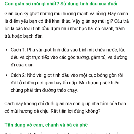
Con gián sợ mùi gì nhất? Sử dụng tinh dầu xua đuổi
Gián cực kỳ ghét những mùi hương mạnh và nồng. Đây chính
là điểm yếu bạn có thể khai thác. Vậy gián sợ mùi gì? Câu trả
lời là các loại tinh dầu đậm mùi như bạc hà, sả chanh, tràm
trà, hoặc bạch đàn.
Cách 1: Pha vài giọt tinh dầu vào bình xịt chứa nước, lắc
đều và xịt trực tiếp vào các góc tường, gầm tủ, và đường
đi của gián.
Cách 2: Nhỏ vài giọt tinh dầu vào một cục bông gòn rồi
đặt ở những nơi gián hay ẩn nấp. Mùi hương sẽ khiến
chúng phải tìm đường tháo chạy.
Cách này không chỉ đuổi gián mà còn giúp nhà tắm của bạn
có mùi hương dễ chịu. Rất tiện lợi đúng không?
Tận dụng vỏ cam, chanh và bã cà phê