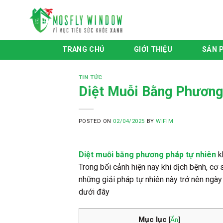
Skip
to
content
TRANG CHỦ
GIỚI THIỆU
SẢN 
TIN TỨC
Diệt Muỗi Bằng Phương
POSTED ON
02/04/2025
BY
WIFIM
Diệt muỗi bằng phương pháp tự nhiên
k
Trong bối cảnh hiện nay khi dịch bệnh, cơ
những giải pháp tự nhiên này trở nên ngà
dưới đây
Mục lục
[
Ẩn
]