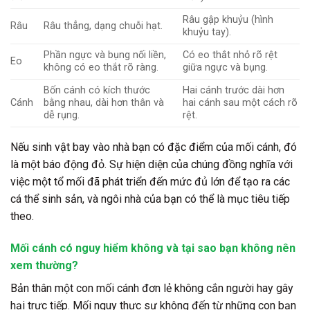
Râu gập khuỷu (hình
Râu
Râu thẳng, dạng chuỗi hạt.
khuỷu tay).
Phần ngực và bụng nối liền,
Có eo thắt nhỏ rõ rệt
Eo
không có eo thắt rõ ràng.
giữa ngực và bụng.
Bốn cánh có kích thước
Hai cánh trước dài hơn
Cánh
bằng nhau, dài hơn thân và
hai cánh sau một cách rõ
dễ rụng.
rệt.
Nếu sinh vật bay vào nhà bạn có đặc điểm của mối cánh, đó
là một báo động đỏ. Sự hiện diện của chúng đồng nghĩa với
việc một tổ mối đã phát triển đến mức đủ lớn để tạo ra các
cá thể sinh sản, và ngôi nhà của bạn có thể là mục tiêu tiếp
theo.
Mối cánh có nguy hiểm không và tại sao bạn không nên
xem thường?
Bản thân một con mối cánh đơn lẻ không cắn người hay gây
hại trực tiếp. Mối nguy thực sự không đến từ những con bạn