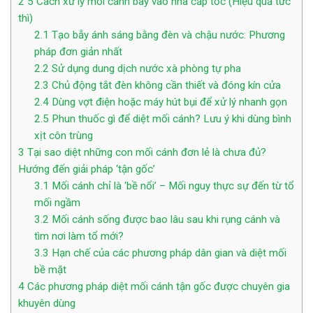
2
5 Cách xử lý mối cánh bay vào nhà cấp tốc (Hiệu quả tức
thì)
2.1
Tạo bẫy ánh sáng bằng đèn và chậu nước: Phương
pháp đơn giản nhất
2.2
Sử dụng dung dịch nước xà phòng tự pha
2.3
Chủ động tắt đèn không cần thiết và đóng kín cửa
2.4
Dùng vợt điện hoặc máy hút bụi để xử lý nhanh gọn
2.5
Phun thuốc gì để diệt mối cánh? Lưu ý khi dùng bình
xịt côn trùng
3
Tại sao diệt những con mối cánh đơn lẻ là chưa đủ?
Hướng đến giải pháp ‘tận gốc’
3.1
Mối cánh chỉ là ‘bề nổi’ – Mối nguy thực sự đến từ tổ
mối ngầm
3.2
Mối cánh sống được bao lâu sau khi rụng cánh và
tìm nơi làm tổ mới?
3.3
Hạn chế của các phương pháp dân gian và diệt mối
bề mặt
4
Các phương pháp diệt mối cánh tận gốc được chuyên gia
khuyên dùng