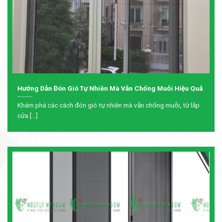
Hướng Dẫn Đón Gió Tự Nhiên Mà Vẫn Chống Muỗi Hiệu Quả
Khám phá các cách đón gió tự nhiên mà vẫn chống muỗi, từ lắp
cửa [...]