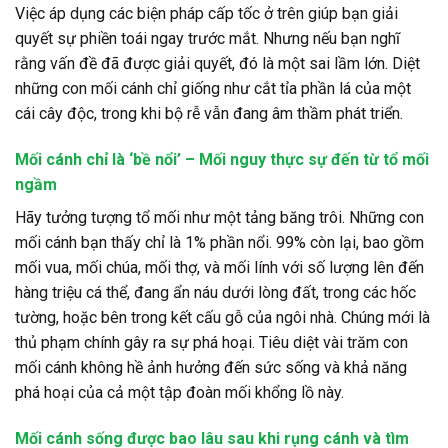
Việc áp dụng các biện pháp cấp tốc ở trên giúp bạn giải
quyết sự phiền toái ngay trước mắt. Nhưng nếu bạn nghĩ
rằng vấn đề đã được giải quyết, đó là một sai lầm lớn. Diệt
những con mối cánh chỉ giống như cắt tỉa phần lá của một
cái cây độc, trong khi bộ rễ vẫn đang âm thầm phát triển.
Mối cánh chỉ là ‘bề nổi’ – Mối nguy thực sự đến từ tổ mối
ngầm
Hãy tưởng tượng tổ mối như một tảng băng trôi. Những con
mối cánh bạn thấy chỉ là 1% phần nổi. 99% còn lại, bao gồm
mối vua, mối chúa, mối thợ, và mối lính với số lượng lên đến
hàng triệu cá thể, đang ẩn náu dưới lòng đất, trong các hốc
tường, hoặc bên trong kết cấu gỗ của ngôi nhà. Chúng mới là
thủ phạm chính gây ra sự phá hoại. Tiêu diệt vài trăm con
mối cánh không hề ảnh hưởng đến sức sống và khả năng
phá hoại của cả một tập đoàn mối khổng lồ này.
Mối cánh sống được bao lâu sau khi rụng cánh và tìm