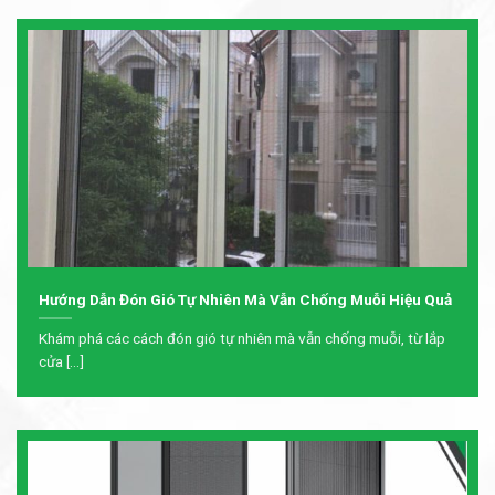
Hướng Dẫn Đón Gió Tự Nhiên Mà Vẫn Chống Muỗi Hiệu Quả
Khám phá các cách đón gió tự nhiên mà vẫn chống muỗi, từ lắp
cửa [...]