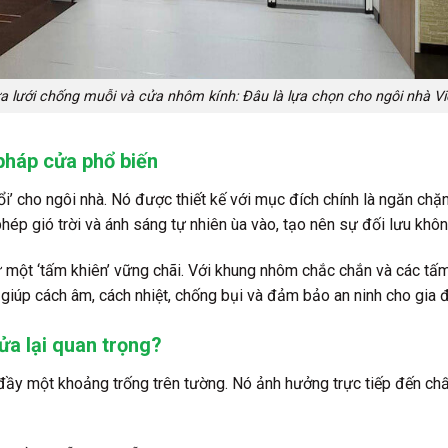
a lưới chống muỗi và cửa nhôm kính: Đâu là lựa chọn cho ngôi nhà Vi
 pháp cửa phổ biến
i’ cho ngôi nhà. Nó được thiết kế với mục đích chính là ngăn chặ
phép gió trời và ánh sáng tự nhiên ùa vào, tạo nên sự đối lưu khô
 một ‘tấm khiên’ vững chãi. Với khung nhôm chắc chắn và các tấm
giúp cách âm, cách nhiệt, chống bụi và đảm bảo an ninh cho gia đ
ửa lại quan trọng?
 đầy một khoảng trống trên tường. Nó ảnh hưởng trực tiếp đến chấ