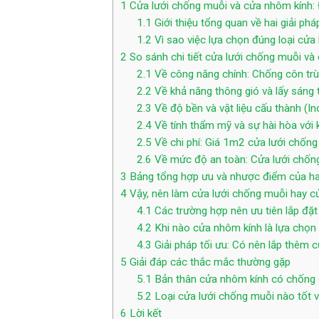
1
Cửa lưới chống muỗi và cửa nhôm kính: Đ
1.1
Giới thiệu tổng quan về hai giải ph
1.2
Vì sao việc lựa chọn đúng loại cửa 
2
So sánh chi tiết cửa lưới chống muỗi và
2.1
Về công năng chính: Chống côn trù
2.2
Về khả năng thông gió và lấy sáng 
2.3
Về độ bền và vật liệu cấu thành (In
2.4
Về tính thẩm mỹ và sự hài hòa với k
2.5
Về chi phí: Giá 1m2 cửa lưới chốn
2.6
Về mức độ an toàn: Cửa lưới chốn
3
Bảng tổng hợp ưu và nhược điểm của hai
4
Vậy, nên làm cửa lưới chống muỗi hay c
4.1
Các trường hợp nên ưu tiên lắp đặt
4.2
Khi nào cửa nhôm kính là lựa chọn 
4.3
Giải pháp tối ưu: Có nên lắp thêm
5
Giải đáp các thắc mắc thường gặp
5.1
Bản thân cửa nhôm kính có chống
5.2
Loại cửa lưới chống muỗi nào tốt v
6
Lời kết