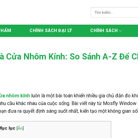
Tìm
kiếm:
PHẨM
CHÍNH SÁCH ĐẠI LÝ
CHÍNH SÁCH
à Cửa Nhôm Kính: So Sánh A-Z Để 
cửa nhôm kính
luôn là một bài toán khiến nhiều gia chủ đắn đo kh
u cầu khác nhau của cuộc sống. Bài viết này từ Mosfly Window sẽ
bạn đưa ra quyết định sáng suốt nhất, kiến tạo một không gian sốn
Mục lục
[
Ẩn
]