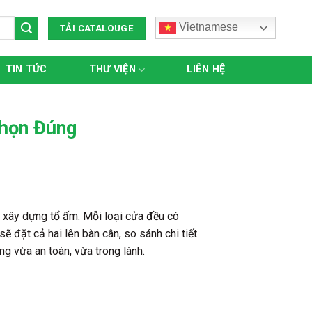
Vietnamese
TẢI CATALOUGE
TIN TỨC
THƯ VIỆN
LIÊN HỆ
Chọn Đúng
i xây dựng tổ ấm. Mỗi loại cửa đều có
 đặt cả hai lên bàn cân, so sánh chi tiết
g vừa an toàn, vừa trong lành.