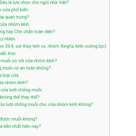
âu là lựa chọn cho ngôi nhà Việt?
áp cửa phổ biến
lại quan trọng?
 cửa nhôm kính
ng hay Che chắn toàn diện?
tự nhiên
ox 304, sợi thủy tinh vs. nhôm Xingfa, kính cường lực)
iến trúc
g muỗi so với cửa nhôm kính?
g muỗi có an toàn không?
 loại cửa
ửa nhôm kính?
 cửa lưới chống muỗi
không thể thay thế?
 cửa lưới chống muỗi cho cửa nhôm kính không?
 được muỗi không?
à bền nhất hiện nay?