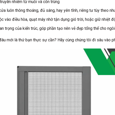
ruyền nhiễm từ muỗi và côn trùng.
a luôn thông thoáng, đủ sáng, hay yên tĩnh, riêng tư tùy theo nhu
c vào điều hòa, quạt máy nhờ tận dụng gió trời, hoặc giữ nhiệt đ
n trọng của kiến trúc, góp phần tạo nên vẻ đẹp tổng thể cho ngôi
, đâu mới là thứ bạn thực sự cần? Hãy cùng chúng tôi đi sâu vào p