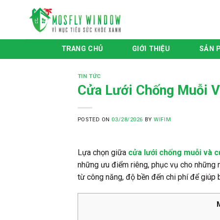
Skip
to
content
TRANG CHỦ
GIỚI THIỆU
SẢN 
TIN TỨC
Cửa Lưới Chống Muỗi V
POSTED ON
03/28/2026
BY
WIFIM
Lựa chọn giữa
cửa lưới chống muỗi và 
những ưu điểm riêng, phục vụ cho những nh
từ công năng, độ bền đến chi phí để giúp 