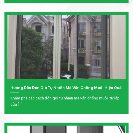
Hướng Dẫn Đón Gió Tự Nhiên Mà Vẫn Chống Muỗi Hiệu Quả
Khám phá các cách đón gió tự nhiên mà vẫn chống muỗi, từ lắp
cửa [...]