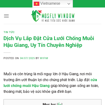
Skip
Vietnamese
to
content
TIN TỨC
Dịch Vụ Lắp Đặt Cửa Lưới Chống Muỗi
Hậu Giang, Uy Tín Chuyên Nghiệp
POSTED ON
04/07/2025
BY
WIFIM
Muỗi và côn trùng là mối nguy lớn ở Hậu Giang, nơi môi
trường ẩm ướt thuận lợi cho chúng phát triển. Lắp đặt
cửa
lưới chống muỗi Hậu Giang
giúp không gian sống an toàn,
thoáng mát, bảo vệ sức khỏe gia đình bạn.
Mục lục
[
Ẩn
]