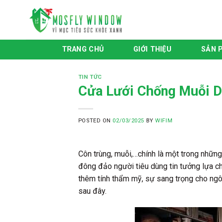
Skip
to
content
TRANG CHỦ
GIỚI THIỆU
SẢN 
TIN TỨC
Cửa Lưới Chống Muỗi D
POSTED ON
02/03/2025
BY
WIFIM
Côn trùng, muỗi,…chính là một trong nhữn
đông đảo người tiêu dùng tin tưởng lựa c
thêm tính thẩm mỹ, sự sang trọng cho ngô
sau đây.