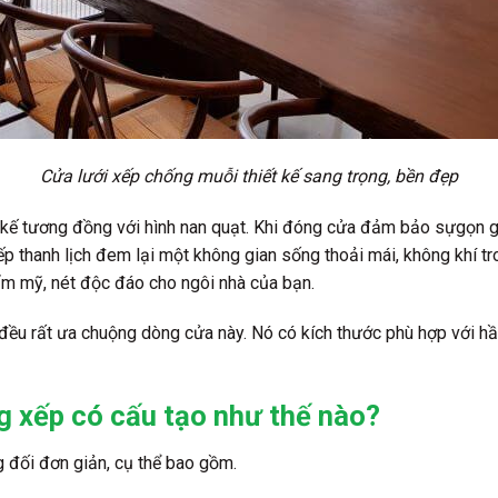
Cửa lưới xếp chống muỗi thiết kế sang trọng, bền đẹp
ế tương đồng với hình nan quạt. Khi đóng cửa đảm bảo sựgọn gàng
p thanh lịch đem lại một không gian sống thoải mái, không khí tron
hẩm mỹ, nét độc đáo cho ngôi nhà của bạn.
đều rất ưa chuộng dòng cửa này. Nó có kích thước phù hợp với hầu
g xếp có cấu tạo như thế nào?
 đối đơn giản, cụ thể bao gồm.