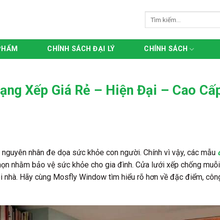
Tìm
kiếm:
PHẨM
CHÍNH SÁCH ĐẠI LÝ
CHÍNH SÁCH
ạng Xếp Giá Rẻ – Hiện Đại – Cao Cấ
g nguyên nhân đe dọa sức khỏe con người. Chính vì vậy, các mẫu
họn nhằm bảo vệ sức khỏe cho gia đình. Cửa lưới xếp chống muỗi t
i nhà. Hãy cùng Mosfly Window tìm hiểu rõ hơn về đặc điểm, công