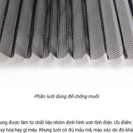
Phần lưới dùng để chống muỗi
g được làm từ chất liệu nhôm định hình sơn tĩnh điện. Ưu điểm l
ị oxy hóa hay gỉ màu. Khung lưới có đủ mẫu mã, màu sắc do đó kh