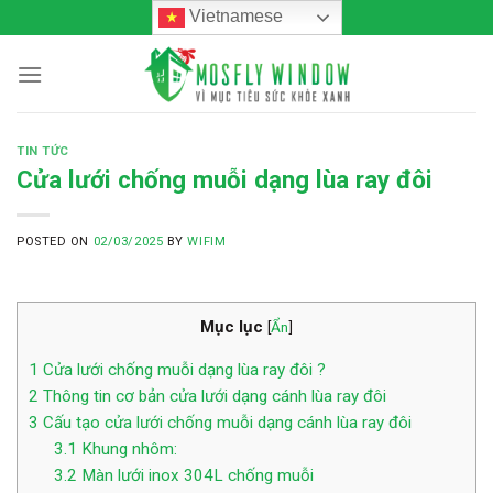
Skip
Vietnamese
to
content
TIN TỨC
Cửa lưới chống muỗi dạng lùa ray đôi
POSTED ON
02/03/2025
BY
WIFIM
Mục lục
[
Ẩn
]
1
Cửa lưới chống muỗi dạng lùa ray đôi ?
2
Thông tin cơ bản cửa lưới dạng cánh lùa ray đôi
3
Cấu tạo cửa lưới chống muỗi dạng cánh lùa ray đôi
3.1
Khung nhôm:
3.2
Màn lưới inox 304L chống muỗi