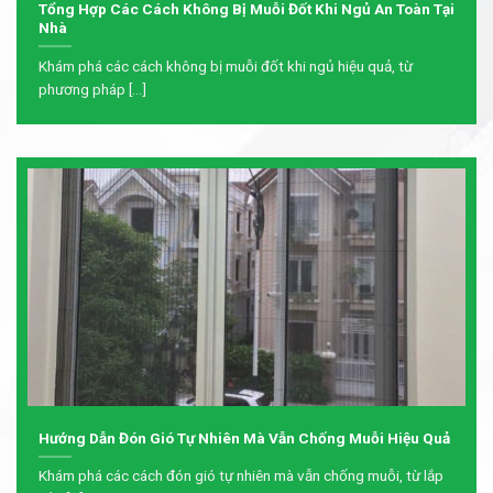
Tổng Hợp Các Cách Không Bị Muỗi Đốt Khi Ngủ An Toàn Tại
Nhà
Khám phá các cách không bị muỗi đốt khi ngủ hiệu quả, từ
phương pháp [...]
Hướng Dẫn Đón Gió Tự Nhiên Mà Vẫn Chống Muỗi Hiệu Quả
Khám phá các cách đón gió tự nhiên mà vẫn chống muỗi, từ lắp