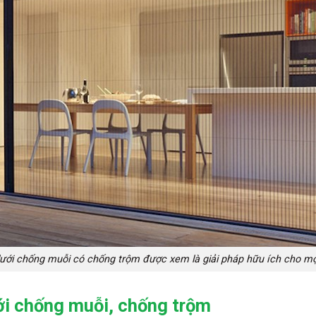
lưới chống muỗi có chống trộm được xem là giải pháp hữu ích cho mọ
ới chống muỗi, chống trộm