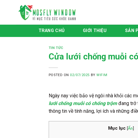
Skip
to
content
TRANG CHỦ
GIỚI THIỆU
SẢN 
TIN TỨC
Cửa lưới chống muỗi có
POSTED ON
02/07/2025
BY
WIFIM
Ngày nay việc bảo vệ ngôi nhà khỏi các m
lưới chống muỗi có chống trộm
đang trở 
thông tin về tính năng, lợi ích và những điề
Mục lục
[
Ẩn
]