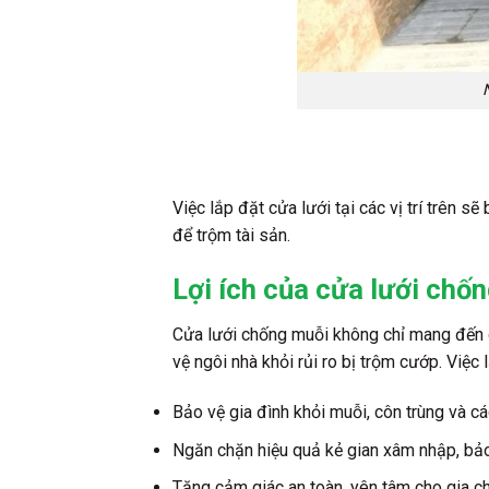
Việc lắp đặt cửa lưới tại các vị trí trên 
để trộm tài sản.
Lợi ích của cửa lưới ch
Cửa lưới chống muỗi không chỉ mang đến gi
vệ ngôi nhà khỏi rủi ro bị trộm cướp. Việ
Bảo vệ gia đình khỏi muỗi, côn trùng và c
Ngăn chặn hiệu quả kẻ gian xâm nhập, bảo 
Tăng cảm giác an toàn, yên tâm cho gia ch