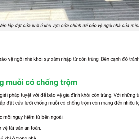
Nên lắp đặt cửa lưới ở khu vực cửa chính để bảo vệ ngôi nhà của mìn
sẽ bảo vệ ngôi nhà khỏi sự xâm nhập từ côn trùng. Bên cạnh đó trá
ống muỗi có chống trộm
ải pháp tuyệt vời để bảo vệ gia đình khỏi côn trùng. Với những t
c lắp đặt cửa lưới chống muỗi có chống trộm còn mang đến nhiều l
ác mối nguy hiểm từ bên ngoài.
vệ tài sản an toàn.
ủ khi ở trong nhà.