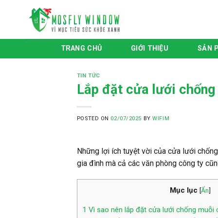
Skip
to
content
TRANG CHỦ
GIỚI THIỆU
SẢN 
TIN TỨC
Lắp đặt cửa lưới chống
POSTED ON
02/07/2025
BY
WIFIM
Những lợi ích tuyệt vời của cửa lưới chốn
gia đình mà cả các văn phòng công ty cũn
Mục lục
[
Ẩn
]
1
Vì sao nên lắp đặt cửa lưới chống muỗi