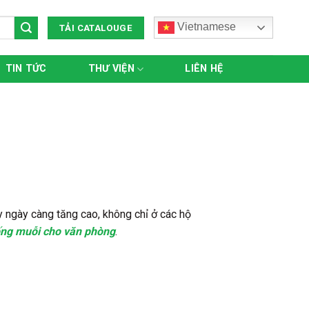
Vietnamese
TẢI CATALOUGE
TIN TỨC
THƯ VIỆN
LIÊN HỆ
y ngày càng tăng cao, không chỉ ở các hộ
ống muỗi cho văn phòng
.