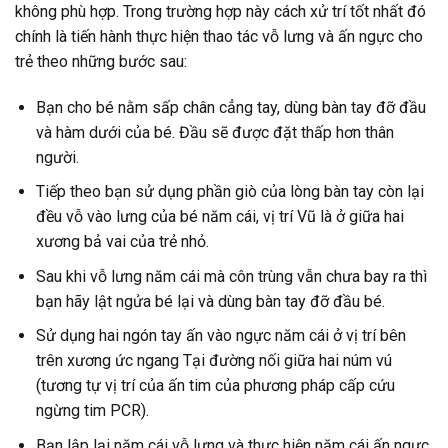
không phù hợp. Trong trường hợp này cách xử trí tốt nhất đó
chính là tiến hành thực hiện thao tác vỗ lưng và ấn ngực cho
trẻ theo những bước sau:
Bạn cho bé nằm sấp chân cẳng tay, dùng bàn tay đỡ đầu
và hàm dưới của bé. Đầu sẽ được đặt thấp hơn thân
người.
Tiếp theo bạn sử dụng phần giò của lòng bàn tay còn lại
đều vỗ vào lưng của bé năm cái, vị trí Vũ là ở giữa hai
xương bả vai của trẻ nhỏ.
Sau khi vỗ lưng năm cái mà côn trùng vẫn chưa bay ra thì
bạn hãy lật ngửa bé lại và dùng bàn tay đỡ đầu bé.
Sử dụng hai ngón tay ấn vào ngực năm cái ở vị trí bên
trên xương ức ngang Tại đường nối giữa hai núm vú
(tương tự vị trí của ấn tim của phương pháp cấp cứu
ngừng tim PCR).
Bạn lập lại năm cái vỗ lưng và thực hiện năm cái ấn ngực