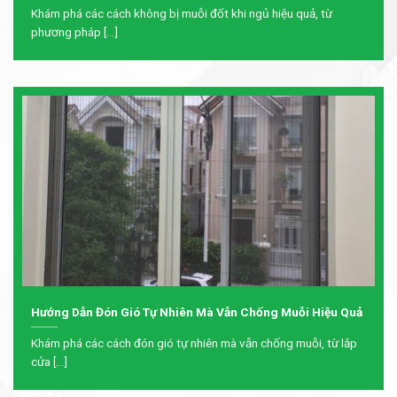
Khám phá các cách không bị muỗi đốt khi ngủ hiệu quả, từ
phương pháp [...]
Hướng Dẫn Đón Gió Tự Nhiên Mà Vẫn Chống Muỗi Hiệu Quả
Khám phá các cách đón gió tự nhiên mà vẫn chống muỗi, từ lắp
cửa [...]