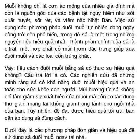
Muỗi không chỉ là cơn ác mộng của nhiều gia đình mà 
còn là nguồn gốc của các bệnh tật nguy hiểm như sốt 
xuất huyết, sốt rét, và viêm não Nhật Bản. Việc sử 
dụng các phương pháp đuổi muỗi tự nhiên đang ngày 
càng trở nên phổ biến, trong đó sả là một trong những 
nguyên liệu hiệu quả nhất. Thành phần chính của sả là 
citral, một hợp chất có mùi thơm đặc trưng giúp xua 
đuổi muỗi và các loại côn trùng khác.
Vậy, liệu cách đuổi muỗi bằng sả có thực sự hiệu quả 
không? Câu trả lời là có. Các nghiên cứu đã chứng 
minh rằng sả có khả năng đuổi muỗi hiệu quả và an 
toàn cho sức khỏe con người. Mùi hương từ sả không 
chỉ làm giảm sự xuất hiện của muỗi mà còn có tác dụng 
thư giãn, mang lại không gian trong lành cho ngôi nhà 
của bạn. Tuy nhiên, để đạt được hiệu quả tối ưu, bạn 
cần áp dụng sả đúng cách.
Dưới đây là các phương pháp đơn giản và hiệu quả để 
sử dụng sả đuổi muỗi ngay tại nhà.